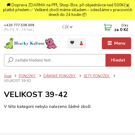
🚚 Doprava ZDARMA na PPL Shop-Box, při objednávce nad 500Kč a
platbě předem.✅ Veškeré zboží máme skladem – odesíláme v pracovních
dnech do 24 hodin.📦
0
ks
+420 777 538 008
CZK
za
0 Kč
(Po-Pá, 9 - 18 hod.)
Menu
Hledat
Úvod
PONOŽKY
DÁMSKÉ PONOŽKY
SETY PONOŽEK
VELIKOST 39-42
VELIKOST 39-42
V této kategorii nebylo nalezeno žádné zboží.