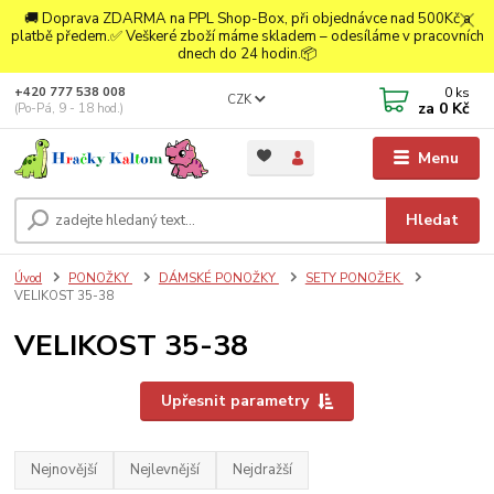
🚚 Doprava ZDARMA na PPL Shop-Box, při objednávce nad 500Kč a
platbě předem.✅ Veškeré zboží máme skladem – odesíláme v pracovních
dnech do 24 hodin.📦
0
ks
+420 777 538 008
CZK
za
0 Kč
(Po-Pá, 9 - 18 hod.)
Menu
Hledat
Úvod
PONOŽKY
DÁMSKÉ PONOŽKY
SETY PONOŽEK
VELIKOST 35-38
VELIKOST 35-38
Upřesnit parametry
Nejnovější
Nejlevnější
Nejdražší