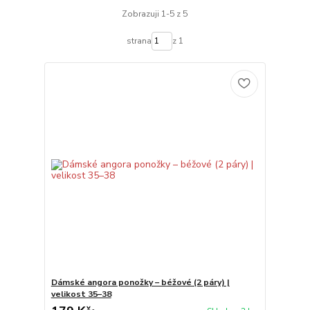
Zobrazuji 1-5 z 5
strana
z 1
Dámské angora ponožky – béžové (2 páry) |
velikost 35–38