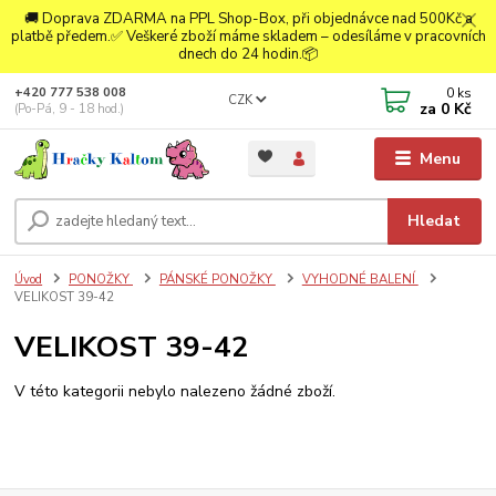
🚚 Doprava ZDARMA na PPL Shop-Box, při objednávce nad 500Kč a
platbě předem.✅ Veškeré zboží máme skladem – odesíláme v pracovních
dnech do 24 hodin.📦
0
ks
+420 777 538 008
CZK
za
0 Kč
(Po-Pá, 9 - 18 hod.)
Menu
Hledat
Úvod
PONOŽKY
PÁNSKÉ PONOŽKY
VYHODNÉ BALENÍ
VELIKOST 39-42
VELIKOST 39-42
V této kategorii nebylo nalezeno žádné zboží.