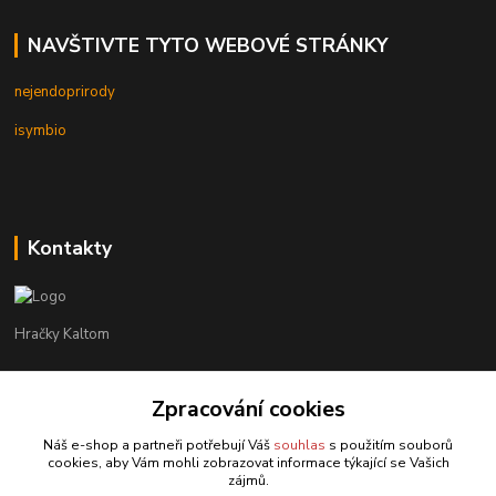
NAVŠTIVTE TYTO WEBOVÉ STRÁNKY
nejendoprirody
isymbio
Kontakty
Hračky Kaltom
Hračky Kaltom
+420 777 538 008
Zpracování cookies
(Po-Pá, 9 - 18 hod.)
Náš e-shop a partneři potřebují Váš
souhlas
s použitím souborů
cookies, aby Vám mohli zobrazovat informace týkající se Vašich
hrackykaltom@gmail.com
zájmů.