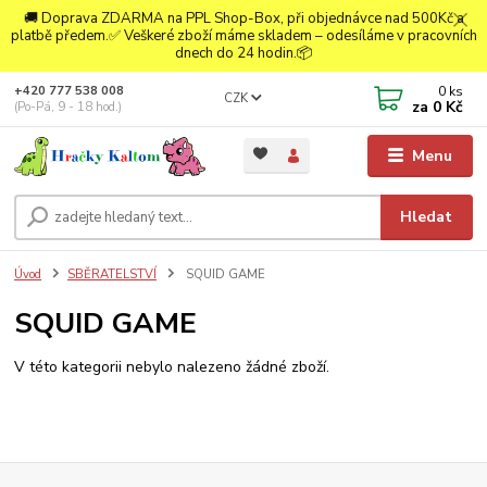
🚚 Doprava ZDARMA na PPL Shop-Box, při objednávce nad 500Kč a
platbě předem.✅ Veškeré zboží máme skladem – odesíláme v pracovních
dnech do 24 hodin.📦
0
ks
+420 777 538 008
CZK
za
0 Kč
(Po-Pá, 9 - 18 hod.)
Menu
Hledat
Úvod
SBĚRATELSTVÍ
SQUID GAME
SQUID GAME
V této kategorii nebylo nalezeno žádné zboží.