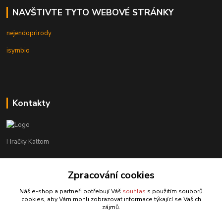
NAVŠTIVTE TYTO WEBOVÉ STRÁNKY
nejendoprirody
isymbio
Kontakty
Hračky Kaltom
Hračky Kaltom
+420 777 538 008
Zpracování cookies
(Po-Pá, 9 - 18 hod.)
Náš e-shop a partneři potřebují Váš
souhlas
s použitím souborů
cookies, aby Vám mohli zobrazovat informace týkající se Vašich
hrackykaltom@gmail.com
zájmů.