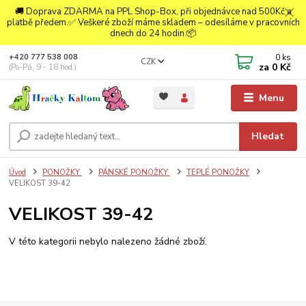
🚚 Doprava ZDARMA na PPL Shop-Box, při objednávce nad 500Kč a
platbě předem.✅ Veškeré zboží máme skladem – odesíláme v pracovních
dnech do 24 hodin.📦
0
ks
+420 777 538 008
CZK
za
0 Kč
(Po-Pá, 9 - 18 hod.)
Menu
Hledat
Úvod
PONOŽKY
PÁNSKÉ PONOŽKY
TEPLÉ PONOŽKY
VELIKOST 39-42
VELIKOST 39-42
V této kategorii nebylo nalezeno žádné zboží.