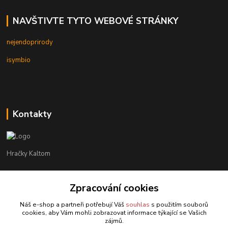
NAVŠTIVTE TYTO WEBOVÉ STRÁNKY
nejendoprirody
isymbio
Kontakty
Hračky Kaltom
Hračky Kaltom
+420 777 538 008
Zpracování cookies
(Po-Pá, 9 - 18 hod.)
Náš e-shop a partneři potřebují Váš
souhlas
s použitím souborů
cookies, aby Vám mohli zobrazovat informace týkající se Vašich
hrackykaltom@gmail.com
zájmů.