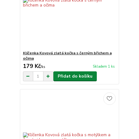
Klíčenka Kovová zlatá kočka s černým břichem a
očima
179 Kč
Skladem 1 ks
/
ks
Přidat do košíku