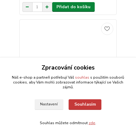
Přidat do košíku
Zpracování cookies
Náš e-shop a partneři potřebují Váš
souhlas
s použitím souborů
cookies, aby Vám mohli zobrazovat informace týkající se Vašich
zájmů.
Souhlasím
Nastavení
Klíčenka Kovová zlatá liška růžová
179 Kč
Souhlas můžete odmítnout
zde
.
Skladem 2 ks
/
ks
Přidat do košíku