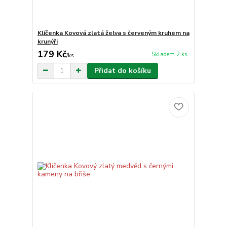
Klíčenka Kovová zlatá želva s červeným kruhem na
krunýři
179 Kč
Skladem 2 ks
/
ks
Přidat do košíku