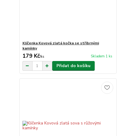
Klíčenka Kovová zlatá kočka se stříbrnými
kamínky
179 Kč
Skladem 1 ks
/
ks
Přidat do košíku