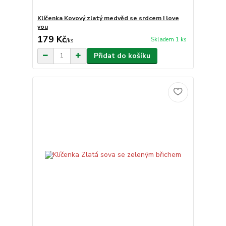
Klíčenka Kovový zlatý medvěd se srdcem I love
you
179 Kč
Skladem 1 ks
/
ks
Přidat do košíku