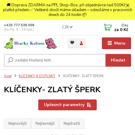
🚚 Doprava ZDARMA na PPL Shop-Box, při objednávce nad 500Kč a
platbě předem.✅ Veškeré zboží máme skladem – odesíláme v pracovních
dnech do 24 hodin.📦
0
ks
+420 777 538 008
CZK
za
0 Kč
(Po-Pá, 9 - 18 hod.)
Menu
Hledat
Úvod
KLÍČENKY A DOPLŇKY
KLÍČENKY- ZLATÝ ŠPERK
KLÍČENKY- ZLATÝ ŠPERK
Upřesnit parametry
Nejnovější
Nejlevnější
Nejdražší