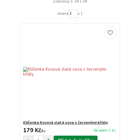
Zobrazuji 1-39 z 39
strana
z 1
Klíčenka Kovová zlatá sova s červenými křídly
179 Kč
Skladem 1 ks
/
ks