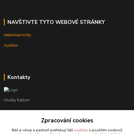
NAVŠTIVTE TYTO WEBOVÉ STRÁNKY
nejendoprirody
isymbio
Kontakty
Hračky Kaltom
Hračky Kaltom
Zpracování cookies
+420 777 538 008
(Po-Pá, 9 - 18 hod.)
Náš e-shop a partneři potřebují Váš
souhlas
s použitím souborů