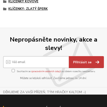
KLÍČENKY KOVOVÉ
KLÍČENKY- ZLATÝ ŠPERK
Nepropásněte novinky, akce a
slevy!
Přihlásit se
Souhlasím se
zpracováním osobních údajů
za účelem rozesílky newsletteru.
Můžete se kdykoli odhlásit. Zasíláme jednou za 14 dní.
DĚKUJEME ZA VAŠÍ PŘÍZEŇ, TÝM HRAČKY KALTOM .-)