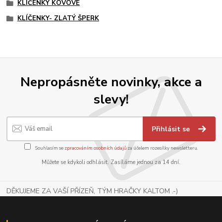
KLÍČENKY KOVOVÉ
KLÍČENKY- ZLATÝ ŠPERK
Nepropásněte novinky, akce a
slevy!
Přihlásit se
Souhlasím se
zpracováním osobních údajů
za účelem rozesílky newsletteru.
Můžete se kdykoli odhlásit. Zasíláme jednou za 14 dní.
DĚKUJEME ZA VAŠÍ PŘÍZEŇ, TÝM HRAČKY KALTOM .-)