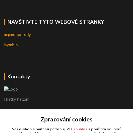
NAVŠTIVTE TYTO WEBOVÉ STRÁNKY
nejendoprirody
isymbio
Kontakty
Hračky Kaltom
Hračky Kaltom
Zpracování cookies
+420 777 538 008
(Po-Pá, 9 - 18 hod.)
Náš e-shop a partneři potřebují Váš
souhlas
s použitím souborů