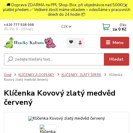
🚚 Doprava ZDARMA na PPL Shop-Box, při objednávce nad 500Kč a
platbě předem.✅ Veškeré zboží máme skladem – odesíláme v pracovních
dnech do 24 hodin.📦
0
ks
+420 777 538 008
CZK
za
0 Kč
(Po-Pá, 9 - 18 hod.)
Menu
Hledat
Úvod
KLÍČENKY A DOPLŇKY
KLÍČENKY- ZLATÝ ŠPERK
Klíčenka
Kovový zlatý medvěd červený
Klíčenka Kovový zlatý medvěd
červený