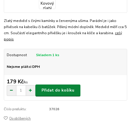
Zlatý medvěd s čirými kamínky a červenýma ušima. Parádní je i jako
přívěsek na kabelku či batůžek. Pěkný módní doplněk. Medvěd měří cca 5
cm. Součástí elegantního přívěšku je i kroužek na klíče a karabina.
celý
popis
Dostupnost
Skladem 1 ks
Nejsme plátci DPH
179 Kč
/
ks
Přidat do košíku
Číslo produktu:
37026
Do oblíbených