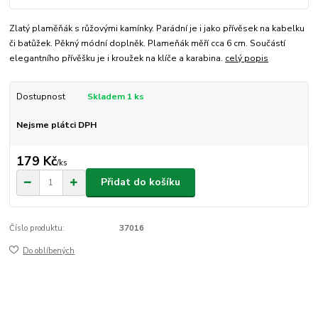
Zlatý plaměňák s růžovými kamínky. Parádní je i jako přívěsek na kabelku
či batůžek. Pěkný módní doplněk. Plameňák měří cca 6 cm. Součástí
elegantního přívěšku je i kroužek na klíče a karabina.
celý popis
Dostupnost
Skladem 1 ks
Nejsme plátci DPH
179 Kč
/
ks
Přidat do košíku
Číslo produktu:
37016
Do oblíbených