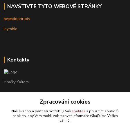
NAVŠTIVTE TYTO WEBOVÉ STRÁNKY
nejendoprirody
isymbio
Kontakty
Hračky Kaltom
Hračky Kaltom
Zpracování cookies
+420 777 538 008
(Po-Pá, 9 - 18 hod.)
Náš e-shop a partneři potřebují Váš
souhlas
s použitím souborů
cookies, aby Vám mohli zobrazovat informace týkající se Vašich
hrackykaltom@gmail.com
zájmů.