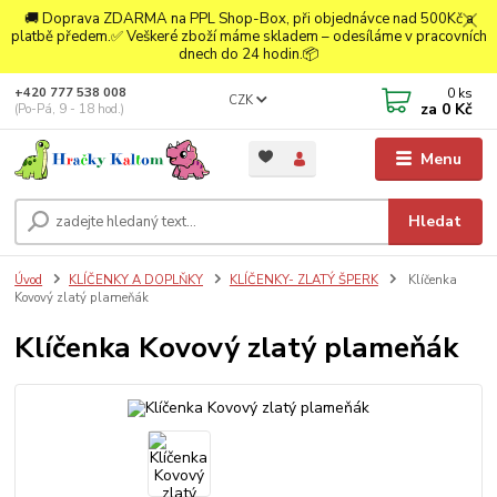
🚚 Doprava ZDARMA na PPL Shop-Box, při objednávce nad 500Kč a
platbě předem.✅ Veškeré zboží máme skladem – odesíláme v pracovních
dnech do 24 hodin.📦
0
ks
+420 777 538 008
CZK
za
0 Kč
(Po-Pá, 9 - 18 hod.)
Menu
Hledat
Úvod
KLÍČENKY A DOPLŇKY
KLÍČENKY- ZLATÝ ŠPERK
Klíčenka
Kovový zlatý plameňák
Klíčenka Kovový zlatý plameňák