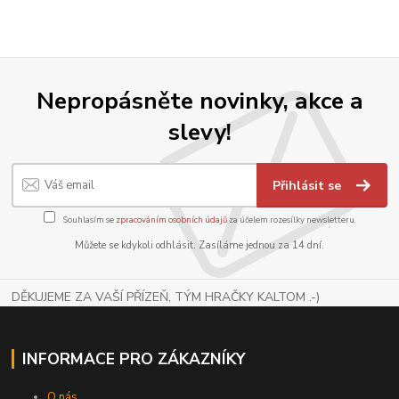
Nepropásněte novinky, akce a
slevy!
Přihlásit se
Souhlasím se
zpracováním osobních údajů
za účelem rozesílky newsletteru.
Můžete se kdykoli odhlásit. Zasíláme jednou za 14 dní.
DĚKUJEME ZA VAŠÍ PŘÍZEŇ, TÝM HRAČKY KALTOM .-)
INFORMACE PRO ZÁKAZNÍKY
O nás