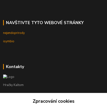
NAVŠTIVTE TYTO WEBOVÉ STRÁNKY
nejendoprirody
isymbio
Kontakty
Hračky Kaltom
Hračky Kaltom
Zpracování cookies
+420 777 538 008
(Po-Pá, 9 - 18 hod.)