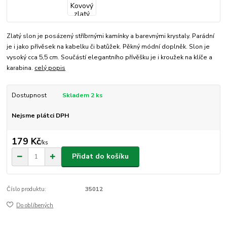
Zlatý slon je posázený stříbrnými kamínky a barevnými krystaly. Parádní
je i jako přívěsek na kabelku či batůžek. Pěkný módní doplněk. Slon je
vysoký cca 5,5 cm. Součástí elegantního přívěšku je i kroužek na klíče a
karabina.
celý popis
Dostupnost
Skladem 2 ks
Nejsme plátci DPH
179 Kč
/
ks
Přidat do košíku
Číslo produktu:
35012
Do oblíbených