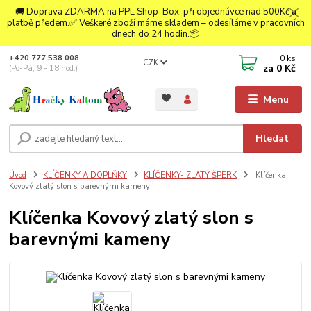
🚚 Doprava ZDARMA na PPL Shop-Box, při objednávce nad 500Kč a
platbě předem.✅ Veškeré zboží máme skladem – odesíláme v pracovních
dnech do 24 hodin.📦
0
ks
+420 777 538 008
CZK
za
0 Kč
(Po-Pá, 9 - 18 hod.)
Menu
Hledat
Úvod
KLÍČENKY A DOPLŇKY
KLÍČENKY- ZLATÝ ŠPERK
Klíčenka
Kovový zlatý slon s barevnými kameny
Klíčenka Kovový zlatý slon s
barevnými kameny