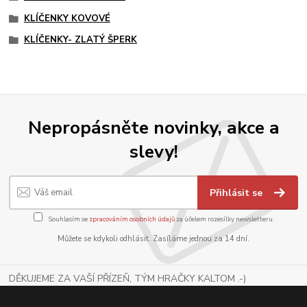
KLÍČENKY KOVOVÉ
KLÍČENKY- ZLATÝ ŠPERK
Nepropásněte novinky, akce a
slevy!
Přihlásit se
Souhlasím se
zpracováním osobních údajů
za účelem rozesílky newsletteru.
Můžete se kdykoli odhlásit. Zasíláme jednou za 14 dní.
DĚKUJEME ZA VAŠÍ PŘÍZEŇ, TÝM HRAČKY KALTOM .-)