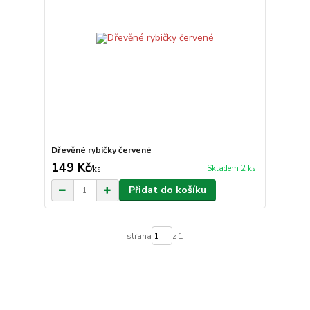
Dřevěné rybičky červené
149 Kč
Skladem 2 ks
/
ks
Přidat do košíku
strana
z 1