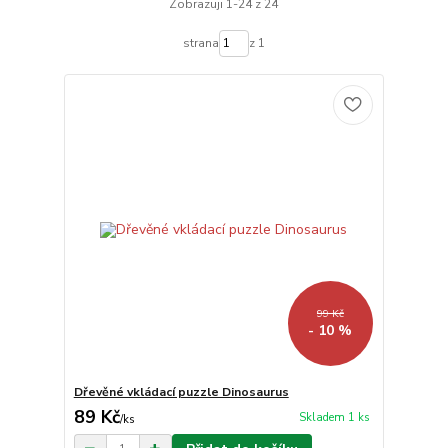
Zobrazuji 1-24 z 24
strana
z 1
99 Kč
- 10 %
Dřevěné vkládací puzzle Dinosaurus
89 Kč
Skladem 1 ks
/
ks