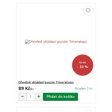
99 Kč
- 10 %
Dřevěné vkládací puzzle Triceratops
89 Kč
Skladem 1 ks
/
ks
Přidat do košíku