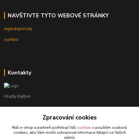
NAVŠTIVTE TYTO WEBOVÉ STRÁNKY
nejendoprirody
isymbio
Kontakty
Hračky Kaltom
Hračky Kaltom
Zpracování cookies
+420 777 538 008
(Po-Pá, 9 - 18 hod.)
Náš e-shop a partneři potřebují Váš
souhlas
s použitím souborů
cookies, aby Vám mohli zobrazovat informace týkající se Vašich
hrackykaltom@gmail.com
zájmů.