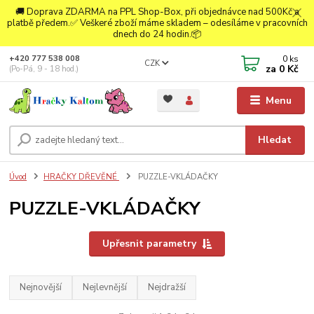
🚚 Doprava ZDARMA na PPL Shop-Box, při objednávce nad 500Kč a
platbě předem.✅ Veškeré zboží máme skladem – odesíláme v pracovních
dnech do 24 hodin.📦
0
ks
+420 777 538 008
CZK
za
0 Kč
(Po-Pá, 9 - 18 hod.)
Menu
Hledat
Úvod
HRAČKY DŘEVĚNÉ
PUZZLE-VKLÁDAČKY
PUZZLE-VKLÁDAČKY
Upřesnit parametry
Nejnovější
Nejlevnější
Nejdražší