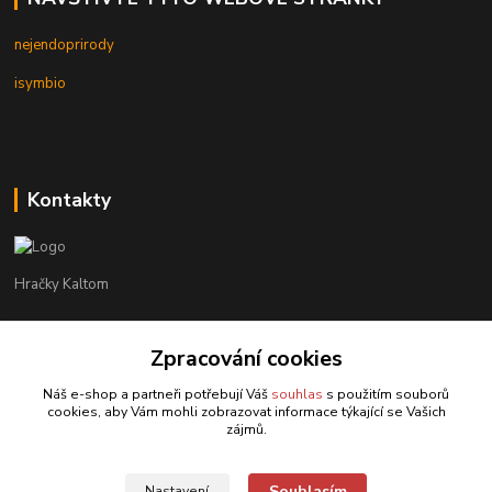
nejendoprirody
isymbio
Kontakty
Hračky Kaltom
Hračky Kaltom
Zpracování cookies
+420 777 538 008
(Po-Pá, 9 - 18 hod.)
Náš e-shop a partneři potřebují Váš
souhlas
s použitím souborů
cookies, aby Vám mohli zobrazovat informace týkající se Vašich
hrackykaltom@gmail.com
zájmů.
Souhlasím
Nastavení