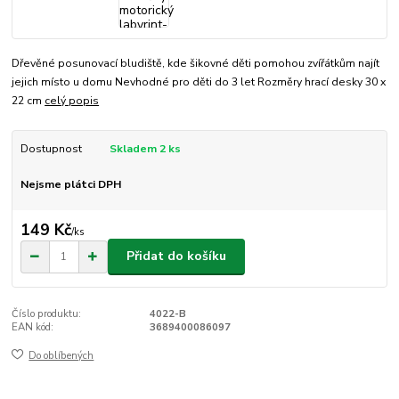
Dřevěné posunovací bludiště, kde šikovné děti pomohou zvířátkům najít
jejich místo u domu Nevhodné pro děti do 3 let Rozměry hrací desky 30 x
22 cm
celý popis
Dostupnost
Skladem 2 ks
Nejsme plátci DPH
149 Kč
/
ks
Přidat do košíku
Číslo produktu:
4022-B
EAN kód:
3689400086097
Do oblíbených