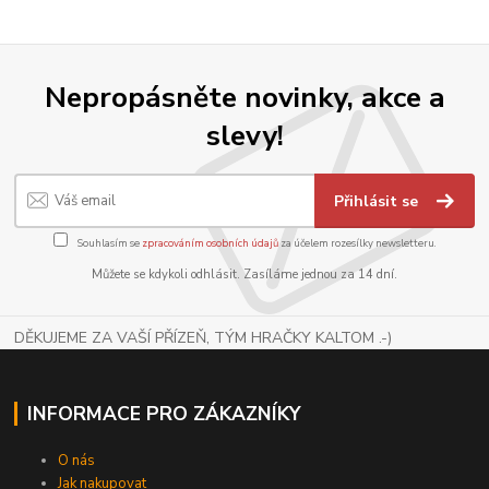
Nepropásněte novinky, akce a
slevy!
Přihlásit se
Souhlasím se
zpracováním osobních údajů
za účelem rozesílky newsletteru.
Můžete se kdykoli odhlásit. Zasíláme jednou za 14 dní.
DĚKUJEME ZA VAŠÍ PŘÍZEŇ, TÝM HRAČKY KALTOM .-)
INFORMACE PRO ZÁKAZNÍKY
O nás
Jak nakupovat