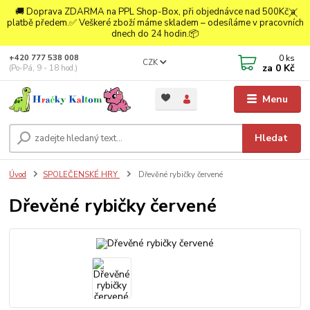
🚚 Doprava ZDARMA na PPL Shop-Box, při objednávce nad 500Kč a
platbě předem.✅ Veškeré zboží máme skladem – odesíláme v pracovních
dnech do 24 hodin.📦
0
ks
+420 777 538 008
CZK
za
0 Kč
(Po-Pá, 9 - 18 hod.)
Menu
Hledat
Úvod
SPOLEČENSKÉ HRY
Dřevěné rybičky červené
Dřevěné rybičky červené