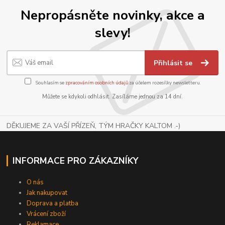
Nepropásněte novinky, akce a
slevy!
Přihlásit se
Souhlasím se
zpracováním osobních údajů
za účelem rozesílky newsletteru.
Můžete se kdykoli odhlásit. Zasíláme jednou za 14 dní.
DĚKUJEME ZA VAŠÍ PŘÍZEŇ, TÝM HRAČKY KALTOM .-)
INFORMACE PRO ZÁKAZNÍKY
O nás
Jak nakupovat
Doprava a platba
Vrácení zboží
Reklamace