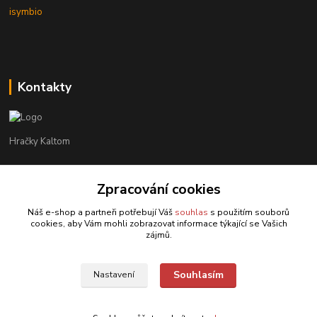
isymbio
Kontakty
Hračky Kaltom
Hračky Kaltom
Zpracování cookies
+420 777 538 008
(Po-Pá, 9 - 18 hod.)
Náš e-shop a partneři potřebují Váš
souhlas
s použitím souborů
cookies, aby Vám mohli zobrazovat informace týkající se Vašich
hrackykaltom@gmail.com
zájmů.
Souhlasím
Nastavení