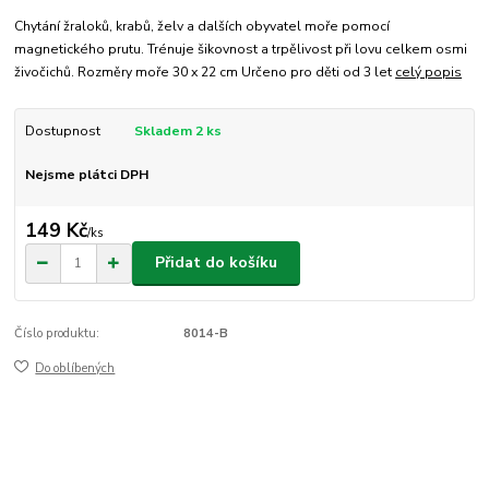
Chytání žraloků, krabů, želv a dalších obyvatel moře pomocí
magnetického prutu. Trénuje šikovnost a trpělivost při lovu celkem osmi
živočichů. Rozměry moře 30 x 22 cm Určeno pro děti od 3 let
celý popis
Dostupnost
Skladem 2 ks
Nejsme plátci DPH
149 Kč
/
ks
Přidat do košíku
Číslo produktu:
8014-B
Do oblíbených