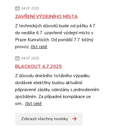
04.07.2025
ZAVŘENÍ VÝDEJNÍHO MÍSTA
Z technických důvodů bude od pátku 4.7.
do neděle 6.7. uzavřené výdejní místo v
Praze Kunraticích. Od pondělí 7.7. běžný
provoz.
číst celé
04.07.2025
BLACKOUT 4.7.2025
Z důvodu dnešního totálního výpadku
dodávek elektřiny budou aktuálně
připravené zásilky odeslány s jednodenním
zpožděním. Za případné komplikace se
om...
číst celé
Zobrazit všechny novinky