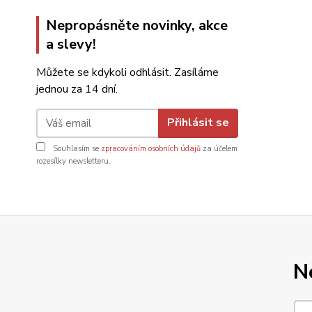
Nepropásněte novinky, akce
a slevy!
Můžete se kdykoli odhlásit. Zasíláme
jednou za 14 dní.
Přihlásit se
Souhlasím se
zpracováním osobních údajů
za účelem
rozesílky newsletteru.
N