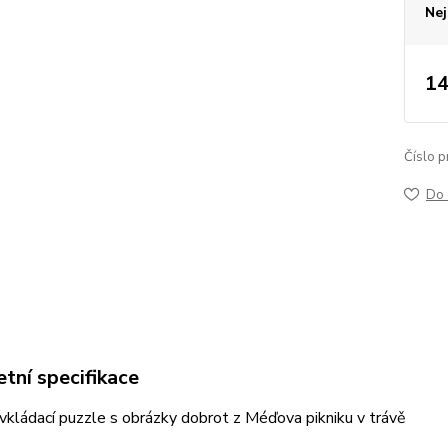
Nej
14
Číslo p
Do 
tní specifikace
kládací puzzle s obrázky dobrot z Méďova pikniku v trávě