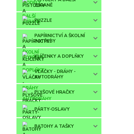
ZBRANĚ
PUZZLE
PAPÍRNICTVÍ A ŠKOLNÍ
POTŘEBY
KLÍČENKY A DOPLŇKY
VLÁČKY - DRÁHY -
AUTODRÁHY
PLYŠOVÉ HRAČKY
PÁRTY-OSLAVY
BATOHY A TAŠKY