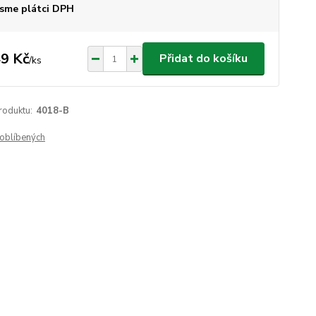
sme plátci DPH
9 Kč
Přidat do košíku
/
ks
roduktu:
4018-B
oblíbených