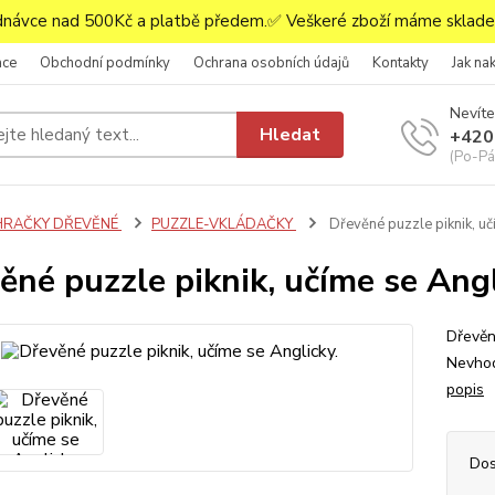
ávce nad 500Kč a platbě předem.✅ Veškeré zboží máme skladem
ace
Obchodní podmínky
Ochrana osobních údajů
Kontakty
Jak na
Nevíte
Hledat
+420
(Po-Pá,
HRAČKY DŘEVĚNÉ
PUZZLE-VKLÁDAČKY
Dřevěné puzzle piknik, uč
ěné puzzle piknik, učíme se Angl
Dřevěn
Nevhod
popis
Dos