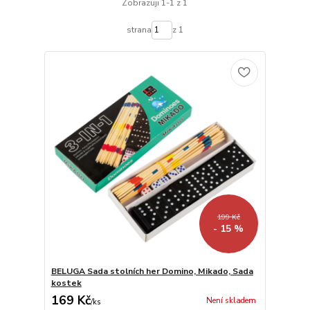
Zobrazuji 1-1 z 1
strana
z 1
199 Kč
- 15 %
BELUGA Sada stolních her Domino, Mikado, Sada
kostek
169 Kč
Není skladem
/
ks