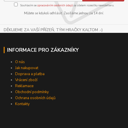
Souhlasím se
zpracováním osobních údajů
za účelem rozesílky newsletteru.
Můžete se kdykoli odhlásit. Zasíláme jednou za 14 dní.
DĚKUJEME ZA VAŠÍ PŘÍZEŇ, TÝM HRAČKY KALTOM .-)
INFORMACE PRO ZÁKAZNÍKY
O nás
Jak nakupovat
Doprava a platba
Vrácení zboží
Reklamace
Obchodní podmínky
Ochrana osobních údajů
Kontakty