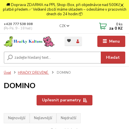
🚚 Doprava ZDARMA na PPL Shop-Box, při objednávce nad 500Kč a
platbě předem.✅ Veškeré zboží máme skladem – odesíláme v pracovních
dnech do 24 hodin.📦
0
ks
+420 777 538 008
CZK
za
0 Kč
(Po-Pá, 9 - 18 hod.)
Menu
Hledat
Úvod
HRAČKY DŘEVĚNÉ
DOMINO
DOMINO
Upřesnit parametry
Nejnovější
Nejlevnější
Nejdražší