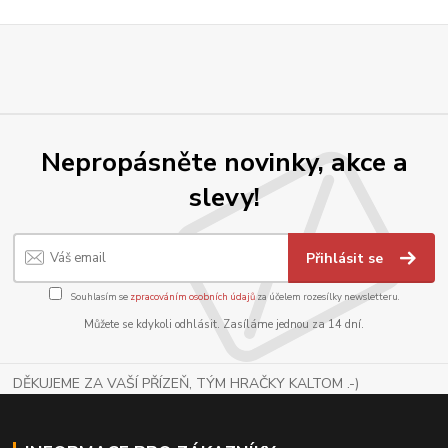
Nepropásněte novinky, akce a
slevy!
Přihlásit se
Souhlasím se
zpracováním osobních údajů
za účelem rozesílky newsletteru.
Můžete se kdykoli odhlásit. Zasíláme jednou za 14 dní.
DĚKUJEME ZA VAŠÍ PŘÍZEŇ, TÝM HRAČKY KALTOM .-)