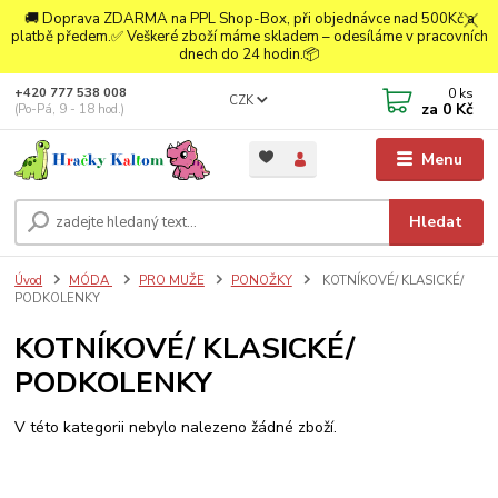
🚚 Doprava ZDARMA na PPL Shop-Box, při objednávce nad 500Kč a
platbě předem.✅ Veškeré zboží máme skladem – odesíláme v pracovních
dnech do 24 hodin.📦
0
ks
+420 777 538 008
CZK
za
0 Kč
(Po-Pá, 9 - 18 hod.)
Menu
Hledat
Úvod
MÓDA
PRO MUŽE
PONOŽKY
KOTNÍKOVÉ/ KLASICKÉ/
PODKOLENKY
KOTNÍKOVÉ/ KLASICKÉ/
PODKOLENKY
V této kategorii nebylo nalezeno žádné zboží.