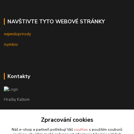
NAVŠTIVTE TYTO WEBOVÉ STRÁNKY
nejendoprirody
isymbio
Kontakty
Hračky Kaltom
Hračky Kaltom
+420 777 538 008
Zpracování cookies
(Po-Pá, 9 - 18 hod.)
Náš e-shop a partneři potřebují Váš
souhlas
s použitím souborů