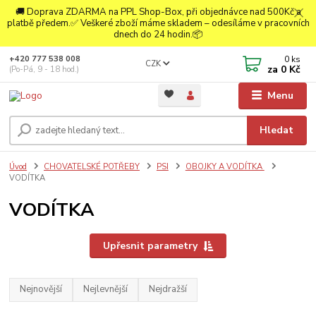
🚚 Doprava ZDARMA na PPL Shop-Box, při objednávce nad 500Kč a
platbě předem.✅ Veškeré zboží máme skladem – odesíláme v pracovních
dnech do 24 hodin.📦
0
ks
+420 777 538 008
CZK
za
0 Kč
(Po-Pá, 9 - 18 hod.)
Menu
Hledat
Úvod
CHOVATELSKÉ POTŘEBY
PSI
OBOJKY A VODÍTKA
VODÍTKA
VODÍTKA
Upřesnit parametry
Nejnovější
Nejlevnější
Nejdražší