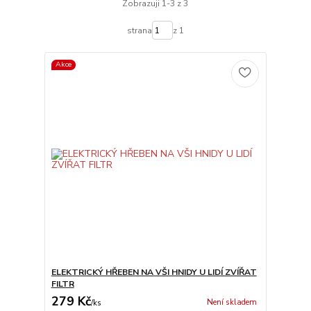
Zobrazuji 1-3 z 3
strana
z 1
Akce
ELEKTRICKÝ HŘEBEN NA VŠI HNIDY U LIDÍ ZVÍŘAT
FILTR
279 Kč
Není skladem
/
ks