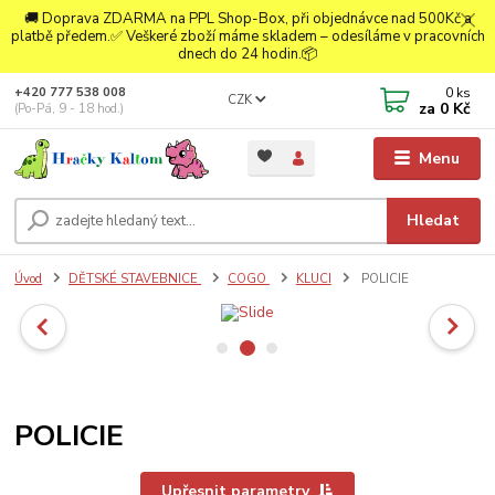
🚚 Doprava ZDARMA na PPL Shop-Box, při objednávce nad 500Kč a
platbě předem.✅ Veškeré zboží máme skladem – odesíláme v pracovních
dnech do 24 hodin.📦
0
ks
+420 777 538 008
CZK
za
0 Kč
(Po-Pá, 9 - 18 hod.)
Menu
Hledat
Úvod
DĚTSKÉ STAVEBNICE
COGO
KLUCI
POLICIE
POLICIE
Upřesnit parametry