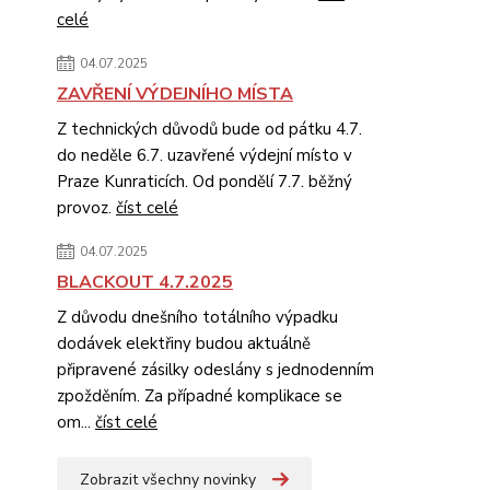
celé
04.07.2025
ZAVŘENÍ VÝDEJNÍHO MÍSTA
Z technických důvodů bude od pátku 4.7.
do neděle 6.7. uzavřené výdejní místo v
Praze Kunraticích. Od pondělí 7.7. běžný
provoz.
číst celé
04.07.2025
BLACKOUT 4.7.2025
Z důvodu dnešního totálního výpadku
dodávek elektřiny budou aktuálně
připravené zásilky odeslány s jednodenním
zpožděním. Za případné komplikace se
om...
číst celé
Zobrazit všechny novinky