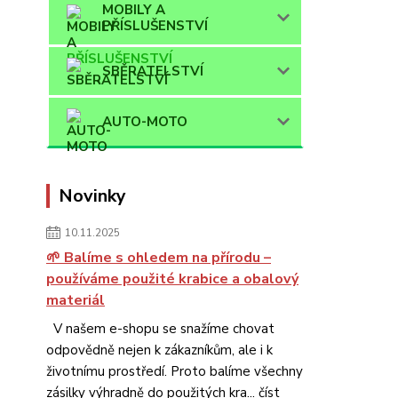
MOBILY A
PŘÍSLUŠENSTVÍ
SBĚRATELSTVÍ
AUTO-MOTO
Novinky
10.11.2025
🌱 Balíme s ohledem na přírodu –
používáme použité krabice a obalový
materiál
V našem e-shopu se snažíme chovat
odpovědně nejen k zákazníkům, ale i k
životnímu prostředí. Proto balíme všechny
zásilky výhradně do použitých kra...
číst