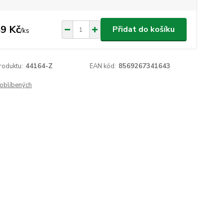
9 Kč
Přidat do košíku
/
ks
roduktu:
44164-Z
EAN kód:
8569267341643
oblíbených