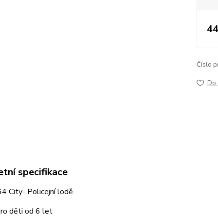
44
Číslo p
Do 
tní specifikace
 City- Policejní lodě
o děti od 6 let