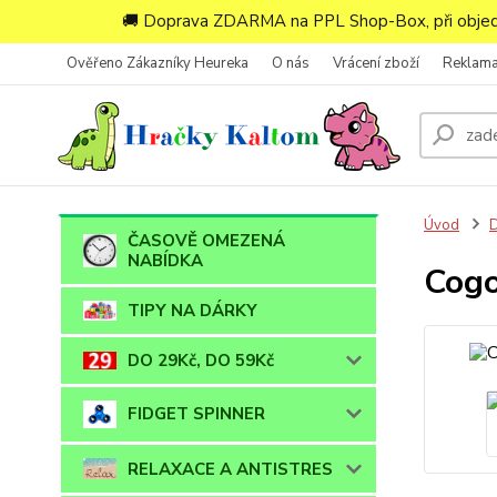
🚚 Doprava ZDARMA na PPL Shop-Box, při objedn
Ověřeno Zákazníky Heureka
O nás
Vrácení zboží
Reklam
Úvod
ČASOVĚ OMEZENÁ
NABÍDKA
Cogo
TIPY NA DÁRKY
DO 29Kč, DO 59Kč
FIDGET SPINNER
RELAXACE A ANTISTRES