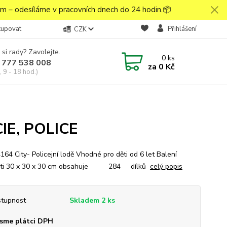
 – odesíláme v pracovních dnech do 24 hodin.📦
kupovat
Přihlášení
CZK
 si rady? Zavolejte.
0
ks
 777 538 008
za
0 Kč
 9 - 18 hod.)
CIE, POLICE
164 City- Policejní lodě Vhodné pro děti od 6 let Balení
osti 30 x 30 x 30 cm obsahuje 284 dílků
celý popis
tupnost
Skladem 2 ks
sme plátci DPH