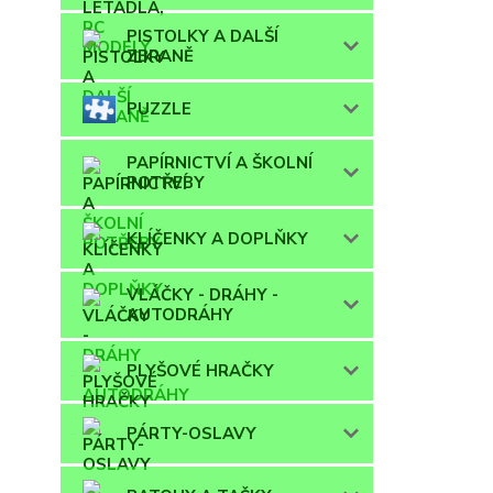
PISTOLKY A DALŠÍ
ZBRANĚ
PUZZLE
PAPÍRNICTVÍ A ŠKOLNÍ
POTŘEBY
KLÍČENKY A DOPLŇKY
VLÁČKY - DRÁHY -
AUTODRÁHY
PLYŠOVÉ HRAČKY
PÁRTY-OSLAVY