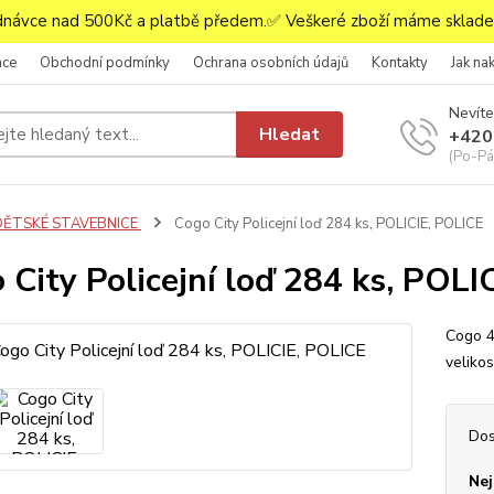
ávce nad 500Kč a platbě předem.✅ Veškeré zboží máme skladem
ace
Obchodní podmínky
Ochrana osobních údajů
Kontakty
Jak na
Nevíte
Hledat
+420
(Po-Pá,
DĚTSKÉ STAVEBNICE
Cogo City Policejní loď 284 ks, POLICIE, POLICE
 City Policejní loď 284 ks, POLI
Cogo 4
velik
Dos
Nej