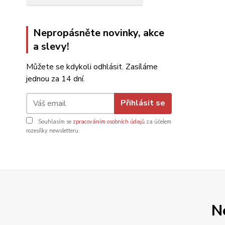
Nepropásněte novinky, akce
a slevy!
Můžete se kdykoli odhlásit. Zasíláme
jednou za 14 dní.
Přihlásit se
Souhlasím se
zpracováním osobních údajů
za účelem
rozesílky newsletteru.
N