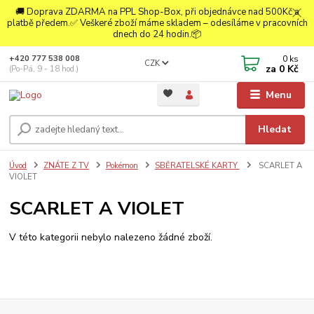
🚚 Doprava ZDARMA na PPL Shop-Box, při objednávce nad 500Kč a
platbě předem.✅ Veškeré zboží máme skladem – odesíláme v pracovních
dnech do 24 hodin.📦
0
ks
+420 777 538 008
CZK
za
0 Kč
(Po-Pá, 9 - 18 hod.)
Menu
Hledat
Úvod
ZNÁTE Z TV
Pokémon
SBĚRATELSKÉ KARTY
SCARLET A
VIOLET
SCARLET A VIOLET
V této kategorii nebylo nalezeno žádné zboží.