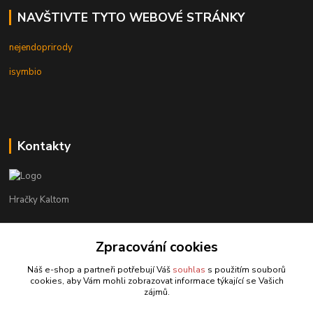
NAVŠTIVTE TYTO WEBOVÉ STRÁNKY
nejendoprirody
isymbio
Kontakty
Hračky Kaltom
Hračky Kaltom
Zpracování cookies
+420 777 538 008
(Po-Pá, 9 - 18 hod.)
Náš e-shop a partneři potřebují Váš
souhlas
s použitím souborů
cookies, aby Vám mohli zobrazovat informace týkající se Vašich
hrackykaltom@gmail.com
zájmů.