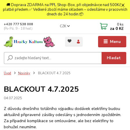
🚚 Doprava ZDARMA na PPL Shop-Box, při objednávce nad 500Kč a
platbě předem.✅ Veškeré zboží máme skladem – odesíláme v pracovních
dnech do 24 hodin.📦
0
ks
+420 777 538 008
CZK
za
0 Kč
(Po-Pá, 9 - 18 hod.)
Menu
Hledat
Úvod
Novinky
BLACKOUT 4.7.2025
BLACKOUT 4.7.2025
04.07.2025
Z důvodu dnešního totálního výpadku dodávek elektřiny budou
aktuálně připravené zásilky odeslány s jednodenním zpožděním.
Za případné komplikace se omlouváme, ale bez elektřiny to
bohužel neumíme.