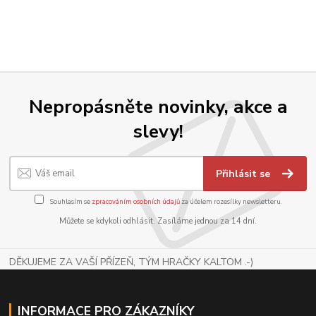
Nepropásněte novinky, akce a
slevy!
Přihlásit se
Souhlasím se
zpracováním osobních údajů
za účelem rozesílky newsletteru.
Můžete se kdykoli odhlásit. Zasíláme jednou za 14 dní.
DĚKUJEME ZA VAŠÍ PŘÍZEŇ, TÝM HRAČKY KALTOM .-)
INFORMACE PRO ZÁKAZNÍKY