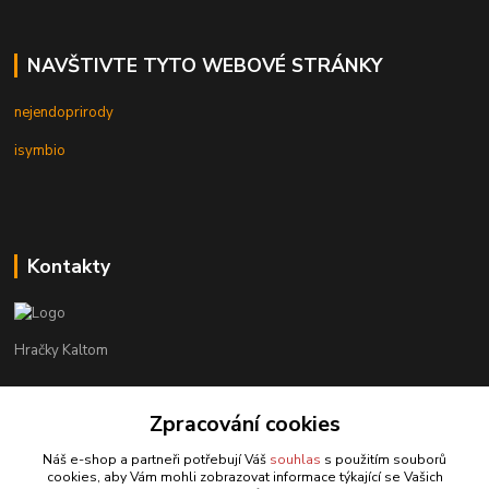
NAVŠTIVTE TYTO WEBOVÉ STRÁNKY
nejendoprirody
isymbio
Kontakty
Hračky Kaltom
Hračky Kaltom
Zpracování cookies
+420 777 538 008
(Po-Pá, 9 - 18 hod.)
Náš e-shop a partneři potřebují Váš
souhlas
s použitím souborů
cookies, aby Vám mohli zobrazovat informace týkající se Vašich
hrackykaltom@gmail.com