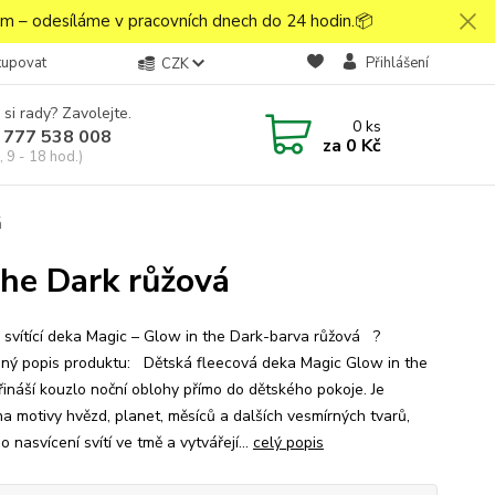
 – odesíláme v pracovních dnech do 24 hodin.📦
kupovat
Přihlášení
CZK
 si rady? Zavolejte.
0
ks
 777 538 008
za
0 Kč
 9 - 18 hod.)
á
the Dark růžová
 svítící deka Magic – Glow in the Dark-barva růžová ?
ný popis produktu: Dětská fleecová deka Magic Glow in the
řináší kouzlo noční oblohy přímo do dětského pokoje. Je
a motivy hvězd, planet, měsíců a dalších vesmírných tvarů,
o nasvícení svítí ve tmě a vytvářejí...
celý popis