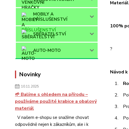
Materiál
MOBILY A
PŘÍSLUŠENSTVÍ
100% pol
SBĚRATELSTVÍ
?
AUTO-MOTO
Návod k 
Novinky
1.
Ro
10.11.2025
🌱 Balíme s ohledem na přírodu –
2. Polož
používáme použité krabice a obalový
3. Pro n
materiál
V našem e-shopu se snažíme chovat
4. Po z
odpovědně nejen k zákazníkům, ale i k