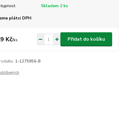
tupnost
Skladem 2 ks
sme plátci DPH
9 Kč
Přidat do košíku
/
ks
roduktu:
1-1275856-B
oblíbených