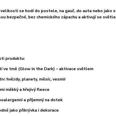
 velikosti se hodí do postele, na gauč, do auta nebo jako 
sou bezpečné, bez chemického zápachu a aktivují se světl
ti produktu:
ve tmě (Glow in the Dark) – aktivace světlem
 hvězdy, planety, měsíc, vesmír
 měkký a hřejivý fleece
lergenní a příjemný na dotek
é jako přikrývka i dekorace