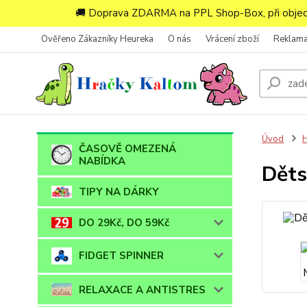
🚚 Doprava ZDARMA na PPL Shop-Box, při objedn
Ověřeno Zákazníky Heureka
O nás
Vrácení zboží
Reklam
Úvod
ČASOVĚ OMEZENÁ
NABÍDKA
Děts
TIPY NA DÁRKY
DO 29Kč, DO 59Kč
FIDGET SPINNER
RELAXACE A ANTISTRES