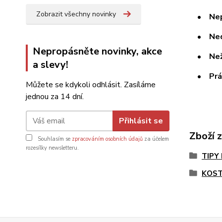
Zobrazit všechny novinky
• Nepou
• Nedá
Nepropásněte novinky, akce
• Neže
a slevy!
• Prát 
Můžete se kdykoli odhlásit. Zasíláme
jednou za 14 dní.
Přihlásit se
Zboží 
Souhlasím se
zpracováním osobních údajů
za účelem
rozesílky newsletteru.
TIPY
KOST