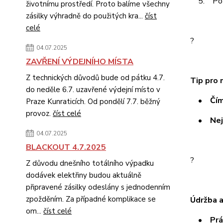
5. Po po
životnímu prostředí. Proto balíme všechny
zásilky výhradně do použitých kra...
číst
celé
?
04.07.2025
ZAVŘENÍ VÝDEJNÍHO MÍSTA
Z technických důvodů bude od pátku 4.7.
Tip pro 
do neděle 6.7. uzavřené výdejní místo v
• Čím si
Praze Kunraticích. Od pondělí 7.7. běžný
provoz.
číst celé
• Nejlé
04.07.2025
BLACKOUT 4.7.2025
?
Z důvodu dnešního totálního výpadku
dodávek elektřiny budou aktuálně
připravené zásilky odeslány s jednodenním
zpožděním. Za případné komplikace se
Údržba a
om...
číst celé
• Prát