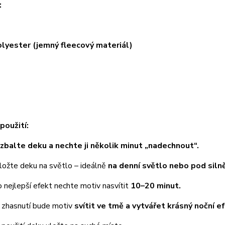
:
yester (jemný fleecový materiál)
použití:
zbalte deku a nechte ji několik minut „nadechnout“.
te deku na světlo – ideálně
na denní světlo nebo pod silně
ejlepší efekt nechte motiv nasvítit
10–20 minut.
hasnutí bude motiv
svítit ve tmě a vytvářet krásný noční e