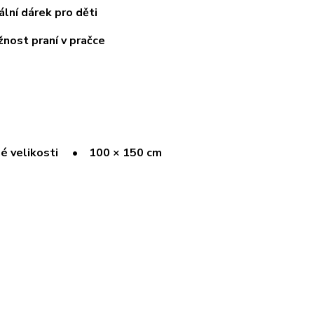
ní dárek pro děti
st praní v pračce
é velikosti
• 100 × 150 cm