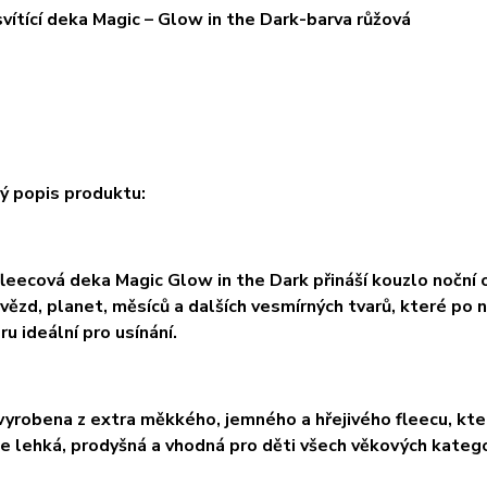
vítící deka Magic – Glow in the Dark-barva růžová
ý popis produktu:
leecová deka Magic Glow in the Dark přináší kouzlo noční
vězd, planet, měsíců a dalších vesmírných tvarů, které po nas
u ideální pro usínání.
vyrobena z extra měkkého, jemného a hřejivého fleecu, kter
 Je lehká, prodyšná a vhodná pro děti všech věkových katego