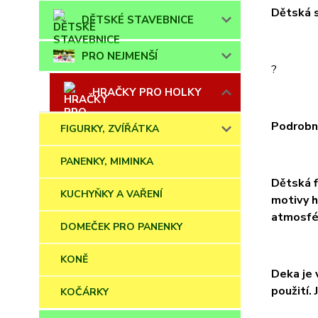
Dětská s
DĚTSKÉ STAVEBNICE
PRO NEJMENŠÍ
?
HRAČKY PRO HOLKY
Podrobn
FIGURKY, ZVÍŘÁTKA
PANENKY, MIMINKA
Dětská f
KUCHYŇKY A VAŘENÍ
motivy h
atmosfér
DOMEČEK PRO PANENKY
KONĚ
Deka je 
použití.
KOČÁRKY