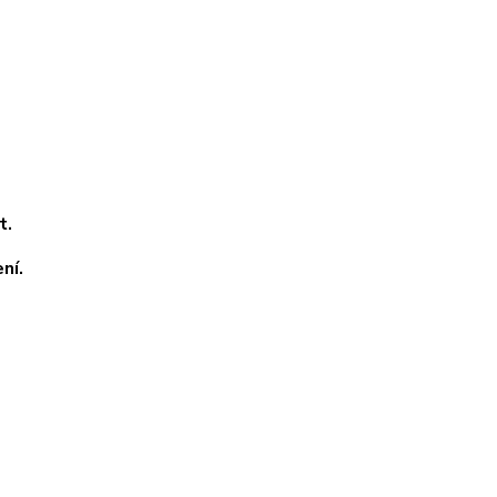
t.
ní.