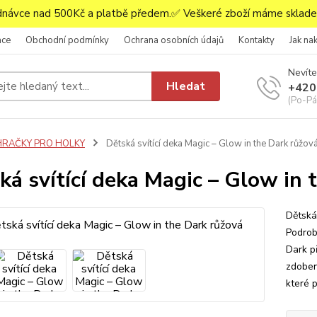
ávce nad 500Kč a platbě předem.✅ Veškeré zboží máme skladem
ace
Obchodní podmínky
Ochrana osobních údajů
Kontakty
Jak na
Nevíte
Hledat
+420
(Po-Pá,
HRAČKY PRO HOLKY
Dětská svítící deka Magic – Glow in the Dark růžov
ká svítící deka Magic – Glow in 
Dětská
Podrob
Dark p
zdoben
které p