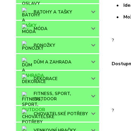
• Ideál
BATOHY A TAŠKY
• Možno
MÓDA
?
PONOŽKY
DŮM A ZAHRADA
Dostupn
DEKORACE
FITNESS, SPORT,
OUTDOOR
?
CHOVATELSKÉ POTŘEBY
VENKOVNÍ HRAČKY