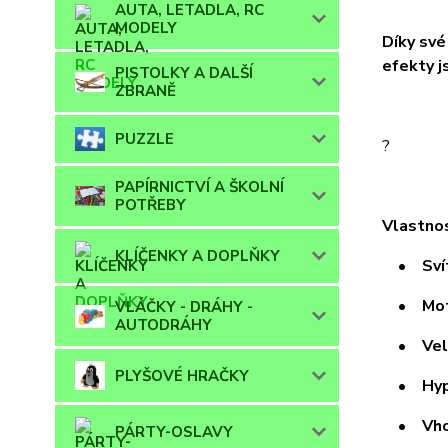
AUTA, LETADLA, RC
MODELY
Díky své
efekty j
PISTOLKY A DALŠÍ
ZBRANĚ
PUZZLE
?
PAPÍRNICTVÍ A ŠKOLNÍ
POTŘEBY
Vlastnos
KLÍČENKY A DOPLŇKY
• Svítí 
• Motiv:
VLÁČKY - DRÁHY -
AUTODRÁHY
• Velmi
PLYŠOVÉ HRAČKY
• Hypoa
• Vhodn
PÁRTY-OSLAVY