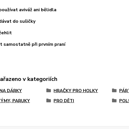
žívat aviváž ani bělidla
vat do sušičky
hlit
samostatně při prvním praní
zařazeno v kategoriích
 NA DÁRKY
HRAČKY PRO HOLKY
PÁR
ÝMY, PARUKY
PRO DĚTI
POL