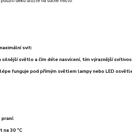
užití deku uložte na suché místo.
maximální svit:
lnější světlo a čím déle nasvícení, tím výraznější svítivos
pe funguje pod přímým světlem lampy nebo LED osvětle
 praní:
 na 30 °C