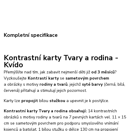
Kompletní specifikace
Kontrastní karty Tvary a rodina -
Kvído
Přemýšlíte nad tím, jak zabavit nejmenší děti již
od 3 měsíců
?
Vyzkoušejte
Kontrastí karty
se
sametovým povrchem
a obrázky s motivy
rodiny a tvarů
, jejichž
syté barvy
(černá, bílá,
červená) přitahují a stimulují jejich pozornost.
Karty lze
propojit
bílou
stužkou
a upevnit je k postýlce.
Kontrastní karty Tvary a rodina obsahují:
14 kontrastních
obrázků s motivy rodiny a tvarů na 7 pevných kartách vel. 11 × 15
cm se sametovým povrchem pro podporu smyslového vnímání
kojenců a batolat, 1 bílou stužku o délce 130 cm na propojení