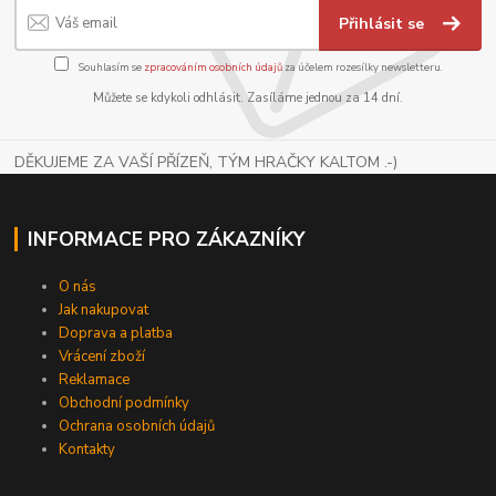
Přihlásit se
Souhlasím se
zpracováním osobních údajů
za účelem rozesílky newsletteru.
Můžete se kdykoli odhlásit. Zasíláme jednou za 14 dní.
DĚKUJEME ZA VAŠÍ PŘÍZEŇ, TÝM HRAČKY KALTOM .-)
INFORMACE PRO ZÁKAZNÍKY
O nás
Jak nakupovat
Doprava a platba
Vrácení zboží
Reklamace
Obchodní podmínky
Ochrana osobních údajů
Kontakty