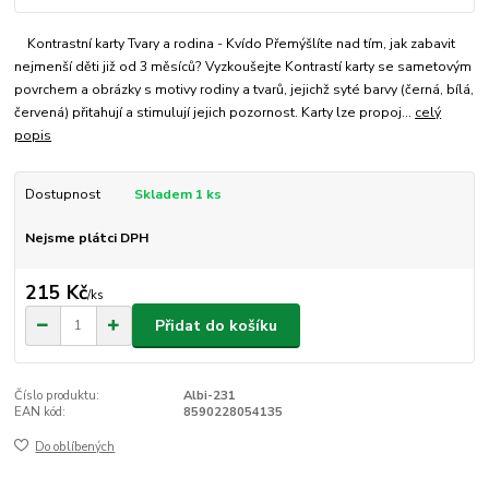
Kontrastní karty Tvary a rodina - Kvído Přemýšlíte nad tím, jak zabavit
nejmenší děti již od 3 měsíců? Vyzkoušejte Kontrastí karty se sametovým
povrchem a obrázky s motivy rodiny a tvarů, jejichž syté barvy (černá, bílá,
červená) přitahují a stimulují jejich pozornost. Karty lze propoj...
celý
popis
Dostupnost
Skladem 1 ks
Nejsme plátci DPH
215 Kč
/
ks
Přidat do košíku
Číslo produktu:
Albi-231
EAN kód:
8590228054135
Do oblíbených