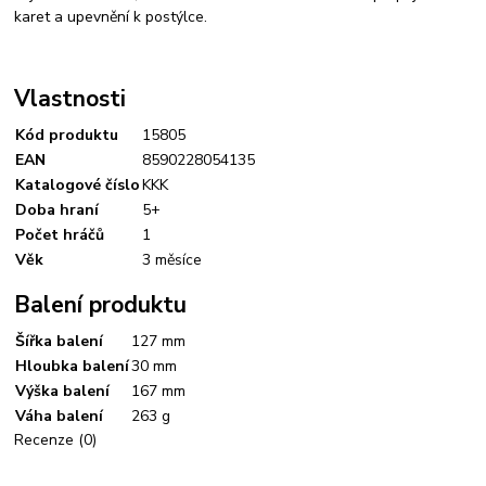
karet a upevnění k postýlce.
Vlastnosti
Kód produktu
15805
EAN
8590228054135
Katalogové číslo
KKK
Doba hraní
5+
Počet hráčů
1
Věk
3 měsíce
Balení produktu
Šířka balení
127 mm
Hloubka balení
30 mm
Výška balení
167 mm
Váha balení
263 g
Recenze
(0)