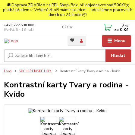
🚚 Doprava ZDARMA na PPL Shop-Box, při objednávce nad 500Kč a
platbě předem.✅ Veškeré zboží máme skladem – odesíláme v pracovních
dnech do 24 hodin.📦
0
ks
+420 777 538 008
CZK
za
0 Kč
(Po-Pá, 9 - 18 hod.)
Menu
Hledat
Úvod
SPOLEČENSKÉ HRY
Kontrastní karty Tvary a rodina - Kvído
Kontrastní karty Tvary a rodina -
Kvído