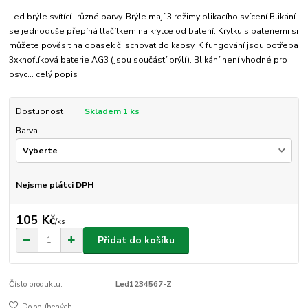
Led brýle svítící- různé barvy. Brýle mají 3 režimy blikacího svícení.Blikání
se jednoduše přepíná tlačítkem na krytce od baterií. Krytku s bateriemi si
můžete pověsit na opasek či schovat do kapsy. K fungování jsou potřeba
3xknoflíková baterie AG3 (jsou součástí brýlí). Blikání není vhodné pro
psyc...
celý popis
Dostupnost
Skladem 1 ks
Barva
Nejsme plátci DPH
105 Kč
/
ks
Přidat do košíku
Číslo produktu:
Led1234567-Z
Do oblíbených