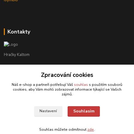
Kontakty
Hračky Kaltom
Hračky Kaltom
Zpracování cookies
+420 777 538 008
(Po-Pá, 9 - 18 hod.)
Náš e-shop a partneři potřebují Váš
souhlas
s použitím souborů
cookies, aby Vám mohli zobrazovat informace týkající se Vašich
hrackykaltom@gmail.com
zájmů.
Souhlasím
Nastavení
Souhlas můžete odmítnout
zde
.
Vytvořeno na
Eshop-rychle.cz