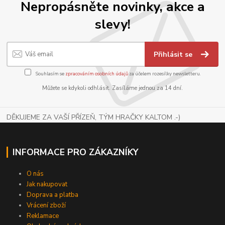
Nepropásněte novinky, akce a
slevy!
Přihlásit se
Souhlasím se
zpracováním osobních údajů
za účelem rozesílky newsletteru.
Můžete se kdykoli odhlásit. Zasíláme jednou za 14 dní.
DĚKUJEME ZA VAŠÍ PŘÍZEŇ, TÝM HRAČKY KALTOM .-)
INFORMACE PRO ZÁKAZNÍKY
O nás
Jak nakupovat
Doprava a platba
Vrácení zboží
Reklamace