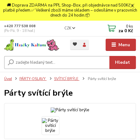
🚚 Doprava ZDARMA na PPL Shop-Box, při objednávce nad 500Kč a
platbě předem.✅ Veškeré zboží máme skladem – odesíláme v pracovních
dnech do 24 hodin.📦
0
ks
+420 777 538 008
CZK
za
0 Kč
(Po-Pá, 9 - 18 hod.)
Menu
Hledat
Úvod
PÁRTY-OSLAVY
SVÍTICÍ BRÝLE
Párty svítící brýle
Párty svítící brýle