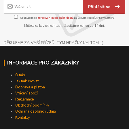
Přihlásit se
Souhlasím se
zpracováním osobních údajů
za účelem rozesílky newsletteru.
Můžete se kdykoli odhlásit. Zasíláme jednou za 14 dní.
DĚKUJEME ZA VAŠÍ PŘÍZEŇ, TÝM HRAČKY KALTOM .-)
INFORMACE PRO ZÁKAZNÍKY
O nás
Jak nakupovat
Doprava a platba
Vrácení zboží
Reklamace
Obchodní podmínky
Ochrana osobních údajů
Kontakty