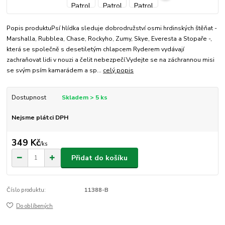
Popis produktuPsí hlídka sleduje dobrodružství osmi hrdinských štěňat -
Marshalla, Rubblea, Chase, Rockyho, Zumy, Skye, Everesta a Stopaře -,
která se společně s desetiletým chlapcem Ryderem vydávají
zachraňovat lidi v nouzi a čelit nebezpečí.Vydejte se na záchrannou misi
se svým psím kamarádem a sp...
celý popis
Dostupnost
Skladem > 5 ks
Nejsme plátci DPH
349 Kč
/
ks
Přidat do košíku
Číslo produktu:
11388-B
Do oblíbených