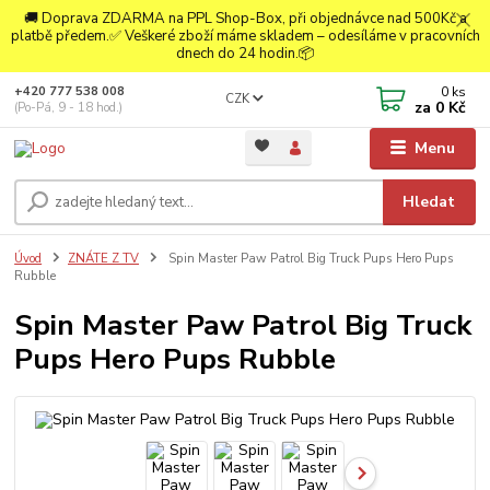
🚚 Doprava ZDARMA na PPL Shop-Box, při objednávce nad 500Kč a
platbě předem.✅ Veškeré zboží máme skladem – odesíláme v pracovních
dnech do 24 hodin.📦
0
ks
+420 777 538 008
CZK
za
0 Kč
(Po-Pá, 9 - 18 hod.)
Menu
Hledat
Úvod
ZNÁTE Z TV
Spin Master Paw Patrol Big Truck Pups Hero Pups
Rubble
Spin Master Paw Patrol Big Truck
Pups Hero Pups Rubble