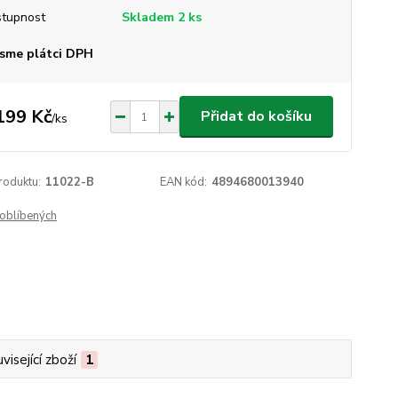
tupnost
Skladem 2 ks
sme plátci DPH
199 Kč
Přidat do košíku
/
ks
roduktu:
11022-B
EAN kód:
4894680013940
oblíbených
visející zboží
1