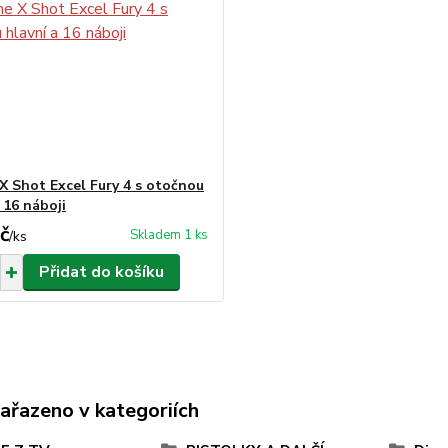
 X Shot Excel Fury 4 s otočnou
 16 náboji
č
Skladem 1 ks
/
ks
Přidat do košíku
zařazeno v kategoriích