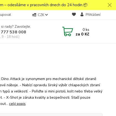
 – odesíláme v pracovních dnech do 24 hodin.📦
kupovat
Přihlášení
CZK
 si rady? Zavolejte.
0
ks
 777 538 008
za
0 Kč
 9 - 18 hod.)
 Dino Attack je synonymem pro mechanické dětské zbraně
ové náboje. - Nabízí opravdu široký výběr chlapeckých zbraní
 typů a velikostí. - Pořiďte si mini pistoli, kolt nebo třeba velký
t. - X-Shot je záruka kvality a bezpečnosti. Stačí pouze
out...
celý popis