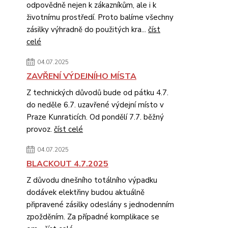
odpovědně nejen k zákazníkům, ale i k
životnímu prostředí. Proto balíme všechny
zásilky výhradně do použitých kra...
číst
celé
04.07.2025
ZAVŘENÍ VÝDEJNÍHO MÍSTA
Z technických důvodů bude od pátku 4.7.
do neděle 6.7. uzavřené výdejní místo v
Praze Kunraticích. Od pondělí 7.7. běžný
provoz.
číst celé
04.07.2025
BLACKOUT 4.7.2025
Z důvodu dnešního totálního výpadku
dodávek elektřiny budou aktuálně
připravené zásilky odeslány s jednodenním
zpožděním. Za případné komplikace se