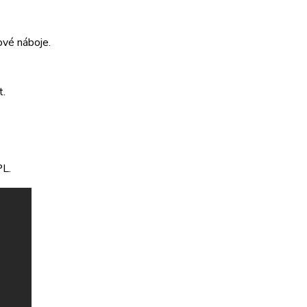
vé náboje.
t.
PL.