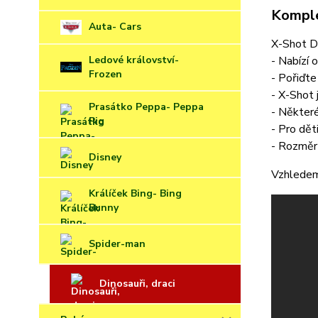
Komple
Auta- Cars
X-Shot D
Ledové království-
- Nabízí 
Frozen
- Pořiďte
- X-Shot 
Prasátko Peppa- Peppa
- Některé
Pig
- Pro dět
- Rozměr 
Disney
Vzhledem
Králíček Bing- Bing
Bunny
Spider-man
Dinosauři, draci