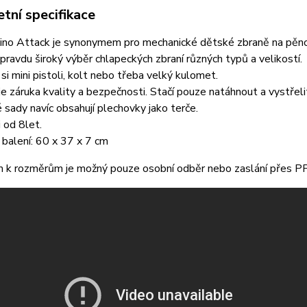
tní specifikace
ino Attack je synonymem pro mechanické dětské zbraně na pěno
opravdu široký výběr chlapeckých zbraní různých typů a velikostí.
 si mini pistoli, kolt nebo třeba velký kulomet.
je záruka kvality a bezpečnosti. Stačí pouze natáhnout a vystřeli
 sady navíc obsahují plechovky jako terče.
i od 8let.
balení: 60 x 37 x 7 cm
 k rozměrům je možný pouze osobní odběr nebo zaslání přes P