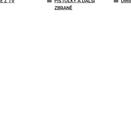
E Z TV
PISTOLKY A DALŠÍ
Dino
ZBRANĚ