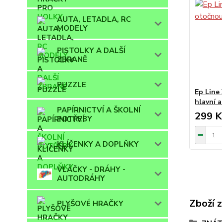
AUTA, LETADLA, RC
MODELY
PISTOLKY A DALŠÍ
ZBRANĚ
PUZZLE
Ep Line
hlavní a
PAPÍRNICTVÍ A ŠKOLNÍ
299 K
POTŘEBY
KLÍČENKY A DOPLŇKY
VLÁČKY - DRÁHY -
AUTODRÁHY
Zboží 
PLYŠOVÉ HRAČKY