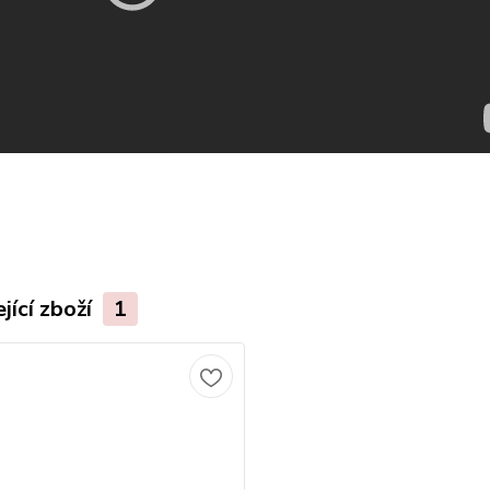
jící zboží
1