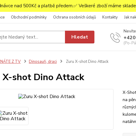
ávce nad 500Kč a platbě předem.✅ Veškeré zboží máme skladem
ace
Obchodní podmínky
Ochrana osobních údajů
Kontakty
Jak na
Nevíte
Hledat
+420
(Po-Pá,
ZNÁTE Z TV
Dinosauři, draci
Zuru X-shot Dino Attack
 X-shot Dino Attack
X-Shot
na pěn
různých
kulome
natáhn