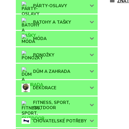
ZNÁT
PÁRTY-OSLAVY
BATOHY A TAŠKY
MÓDA
PONOŽKY
DŮM A ZAHRADA
DEKORACE
FITNESS, SPORT,
OUTDOOR
CHOVATELSKÉ POTŘEBY