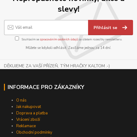
slevy!
Přihlásit se
Souhlasím se
zpracováním osobních údajů
za účelem rozesílky newsletteru.
Můžete se kdykoli odhlásit. Zasíláme jednou za 14 dní.
DĚKUJEME ZA VAŠÍ PŘÍZEŇ, TÝM HRAČKY KALTOM .-)
INFORMACE PRO ZÁKAZNÍKY
O nás
Jak nakupovat
Doprava a platba
Vrácení zboží
Reklamace
Obchodní podmínky