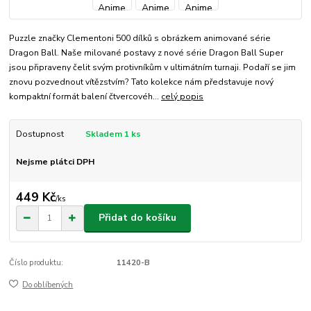
Puzzle značky Clementoni 500 dílků s obrázkem animované série
Dragon Ball. Naše milované postavy z nové série Dragon Ball Super
jsou připraveny čelit svým protivníkům v ultimátním turnaji. Podaří se jim
znovu pozvednout vítězstvím? Tato kolekce nám představuje nový
kompaktní formát balení čtvercovéh...
celý popis
Dostupnost
Skladem 1 ks
Nejsme plátci DPH
449 Kč
/
ks
Přidat do košíku
Číslo produktu:
11420-B
Do oblíbených