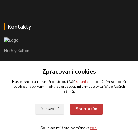
Kontakty
Hračky Kaltom
Hračky Kaltom
+420 777 538 008
Zpracování cookies
(Po-Pá, 9 - 18 hod.)
Náš e-shop a partneři potřebují Váš
souhlas
s použitím souborů
cookies, aby Vám mohli zobrazovat informace týkající se Vašich
hrackykaltom@gmail.com
zájmů.
Souhlasím
Nastavení
Souhlas můžete odmítnout
zde
.
Vytvořeno na
Eshop-rychle.cz