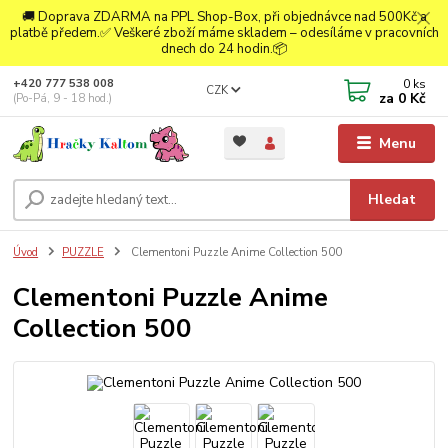
🚚 Doprava ZDARMA na PPL Shop-Box, při objednávce nad 500Kč a
platbě předem.✅ Veškeré zboží máme skladem – odesíláme v pracovních
dnech do 24 hodin.📦
0
ks
+420 777 538 008
CZK
za
0 Kč
(Po-Pá, 9 - 18 hod.)
Menu
Hledat
Úvod
PUZZLE
Clementoni Puzzle Anime Collection 500
Clementoni Puzzle Anime
Collection 500