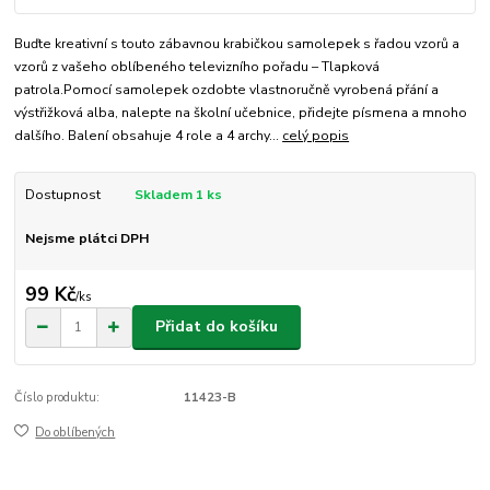
Buďte kreativní s touto zábavnou krabičkou samolepek s řadou vzorů a
vzorů z vašeho oblíbeného televizního pořadu – Tlapková
patrola.Pomocí samolepek ozdobte vlastnoručně vyrobená přání a
výstřižková alba, nalepte na školní učebnice, přidejte písmena a mnoho
dalšího. Balení obsahuje 4 role a 4 archy...
celý popis
Dostupnost
Skladem 1 ks
Nejsme plátci DPH
99 Kč
/
ks
Přidat do košíku
Číslo produktu:
11423-B
Do oblíbených