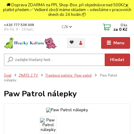
🚚 Doprava ZDARMA na PPL Shop-Box, při objednávce nad 500Kč a
platbě předem.✅ Veškeré zboží máme skladem – odesíláme v pracovních
dnech do 24 hodin.📦
0
ks
+420 777 538 008
CZK
za
0 Kč
(Po-Pá, 9 - 18 hod.)
Menu
Hledat
Úvod
ZNÁTE Z TV
Tlapková patrola- Paw patrol
Paw Patrol
nálepky
Paw Patrol nálepky