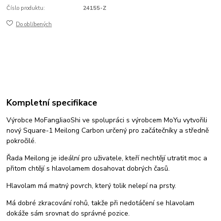
Číslo produktu:
24155-Z
Do oblíbených
Kompletní specifikace
Výrobce MoFangJiaoShi ve spolupráci s výrobcem MoYu vytvořili
nový Square-1 Meilong Carbon určený pro začátečníky a středně
pokročilé.
Řada Meilong je ideální pro uživatele, kteří nechtějí utratit moc a
přitom chtějí s hlavolamem dosahovat dobrých časů.
Hlavolam má matný povrch, který tolik nelepí na prsty.
Má dobré zkracování rohů, takže při nedotáčení se hlavolam
dokáže sám srovnat do správné pozice.