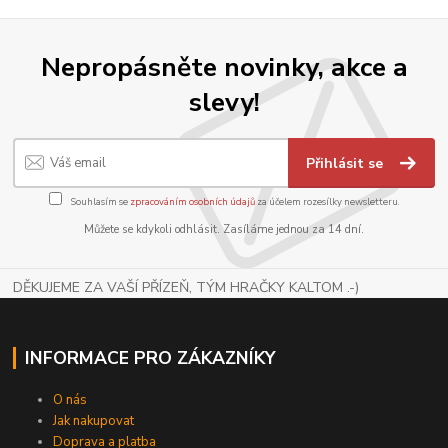
Nepropásněte novinky, akce a
slevy!
Přihlásit se
Souhlasím se
zpracováním osobních údajů
za účelem rozesílky newsletteru.
Můžete se kdykoli odhlásit. Zasíláme jednou za 14 dní.
DĚKUJEME ZA VAŠÍ PŘÍZEŇ, TÝM HRAČKY KALTOM .-)
INFORMACE PRO ZÁKAZNÍKY
O nás
Jak nakupovat
Doprava a platba