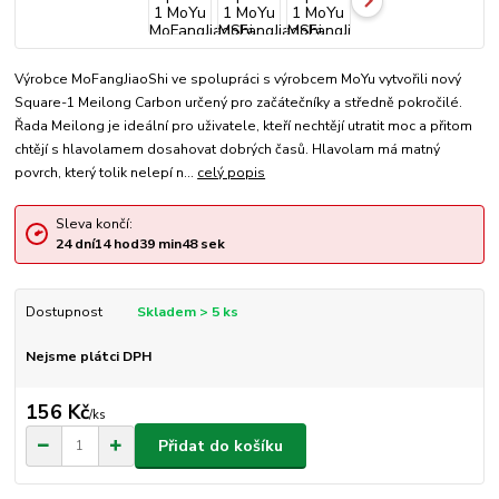
Výrobce MoFangJiaoShi ve spolupráci s výrobcem MoYu vytvořili nový
Square-1 Meilong Carbon určený pro začátečníky a středně pokročilé.
Řada Meilong je ideální pro uživatele, kteří nechtějí utratit moc a přitom
chtějí s hlavolamem dosahovat dobrých časů. Hlavolam má matný
povrch, který tolik nelepí n...
celý popis
Sleva končí:
24
dní
14
hod
39
min
48
sek
Dostupnost
Skladem > 5 ks
Nejsme plátci DPH
156 Kč
/
ks
Přidat do košíku