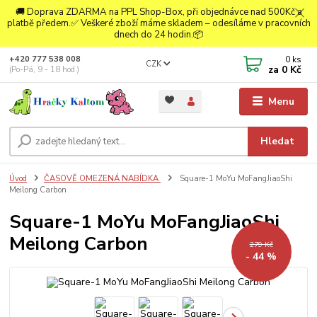
🚚 Doprava ZDARMA na PPL Shop-Box, při objednávce nad 500Kč a
platbě předem.✅ Veškeré zboží máme skladem – odesíláme v pracovních
dnech do 24 hodin.📦
0
ks
+420 777 538 008
CZK
za
0 Kč
(Po-Pá, 9 - 18 hod.)
Menu
Hledat
Úvod
ČASOVĚ OMEZENÁ NABÍDKA
Square-1 MoYu MoFangJiaoShi
Meilong Carbon
Square-1 MoYu MoFangJiaoShi
Meilong Carbon
279 Kč
- 44 %