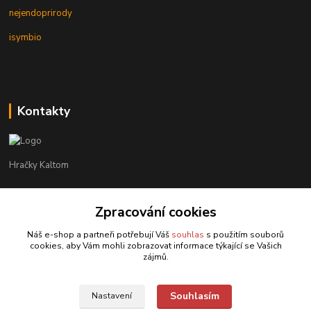
nejendoprirody
isymbio
Kontakty
Hračky Kaltom
Hračky Kaltom
+420 777 538 008
Zpracování cookies
(Po-Pá, 9 - 18 hod.)
Náš e-shop a partneři potřebují Váš
souhlas
s použitím souborů
cookies, aby Vám mohli zobrazovat informace týkající se Vašich
hrackykaltom@gmail.com
zájmů.
Souhlasím
Nastavení