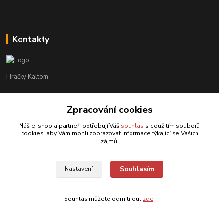
Kontakty
Hračky Kaltom
Hračky Kaltom
Zpracování cookies
+420 777 538 008
(Po-Pá, 9 - 18 hod.)
Náš e-shop a partneři potřebují Váš
souhlas
s použitím souborů
cookies, aby Vám mohli zobrazovat informace týkající se Vašich
hrackykaltom@gmail.com
zájmů.
Souhlasím
Nastavení
Souhlas můžete odmítnout
zde
.
Vytvořeno na
Eshop-rychle.cz