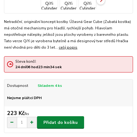
Netradiční, originální koncept kostky. Úžasná Gear Cube (Zubatá kostka)
má otočné mechanismy pro hladší, rychlejší pohyb. Hlavolam
nepotřebuje nálepky, jelikož jsou plochy vyrobeny z barevného plastu.
Tato verze QiYi je vyrobena bytelně a má designový tvar středů Hračka
není vhodná pro děti do 3 let...
celý popis
Sleva končí:
24
dní
06
hod
23
min
33
sek
Dostupnost
Skladem 4 ks
Nejsme plátci DPH
223 Kč
/
ks
Přidat do košíku