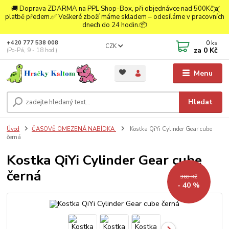
🚚 Doprava ZDARMA na PPL Shop-Box, při objednávce nad 500Kč a
platbě předem.✅ Veškeré zboží máme skladem – odesíláme v pracovních
dnech do 24 hodin.📦
0
ks
+420 777 538 008
CZK
za
0 Kč
(Po-Pá, 9 - 18 hod.)
Menu
Hledat
Úvod
ČASOVĚ OMEZENÁ NABÍDKA
Kostka QiYi Cylinder Gear cube
černá
Kostka QiYi Cylinder Gear cube
černá
369 Kč
- 40 %