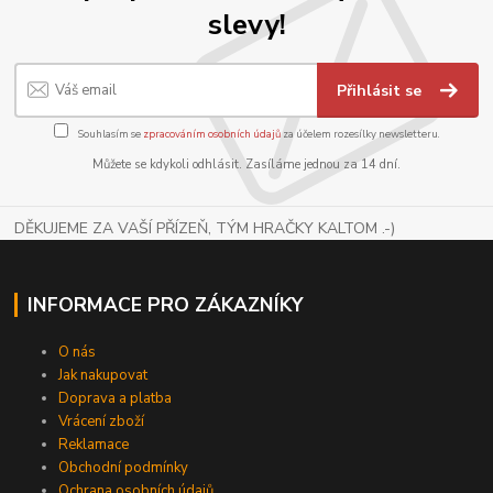
slevy!
Přihlásit se
Souhlasím se
zpracováním osobních údajů
za účelem rozesílky newsletteru.
Můžete se kdykoli odhlásit. Zasíláme jednou za 14 dní.
DĚKUJEME ZA VAŠÍ PŘÍZEŇ, TÝM HRAČKY KALTOM .-)
INFORMACE PRO ZÁKAZNÍKY
O nás
Jak nakupovat
Doprava a platba
Vrácení zboží
Reklamace
Obchodní podmínky
Ochrana osobních údajů