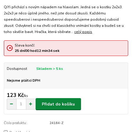
QiYi přichází s novým nápadem na hlavolam. Jedná se o kostku 2x2x3.
2x2x3 je něco úplně jiného, než jste dosud zkusili. Každému
speedcuberovi i nespeedcuberovi doporučujeme podobný cuboid
zkusit. Odvykneš si na chvíli od klasického vnímání kostky a budeš se u
toho skvěle bavit. Hračka, která sběrate...
celý popis
Sleva končí:
25
dní
00
hod
12
min
34
sek
Dostupnost
Skladem > 5 ks
Nejsme plátci DPH
123 Kč
/
ks
Přidat do košíku
Číslo produktu:
24164-Z