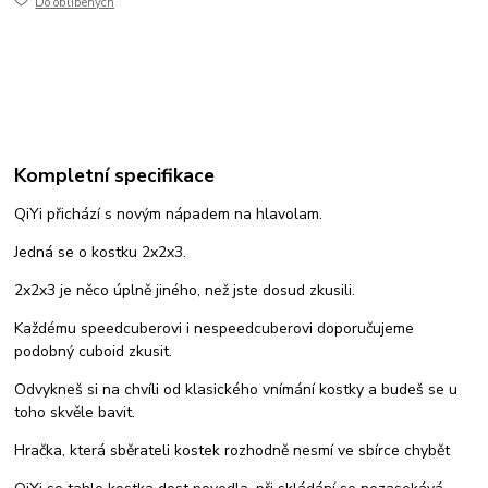
Do oblíbených
Kompletní specifikace
QiYi přichází s novým nápadem na hlavolam.
Jedná se o kostku 2x2x3.
2x2x3 je něco úplně jiného, než jste dosud zkusili.
Každému speedcuberovi i nespeedcuberovi doporučujeme
podobný cuboid zkusit.
Odvykneš si na chvíli od klasického vnímání kostky a budeš se u
toho skvěle bavit.
Hračka, která sběrateli kostek rozhodně nesmí ve sbírce chybět