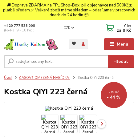
🚚 Doprava ZDARMA na PPL Shop-Box, při objednávce nad 500Kč a
platbě předem.✅ Veškeré zboží máme skladem – odesíláme v pracovních
dnech do 24 hodin.📦
0
ks
+420 777 538 008
CZK
za
0 Kč
(Po-Pá, 9 - 18 hod.)
Menu
Hledat
Úvod
ČASOVĚ OMEZENÁ NABÍDKA
Kostka QiYi 223 černá
Kostka QiYi 223 černá
219 Kč
- 44 %