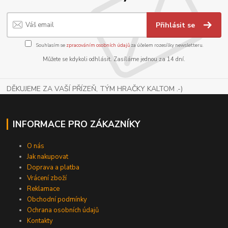
Přihlásit se
Souhlasím se
zpracováním osobních údajů
za účelem rozesílky newsletteru.
Můžete se kdykoli odhlásit. Zasíláme jednou za 14 dní.
DĚKUJEME ZA VAŠÍ PŘÍZEŇ, TÝM HRAČKY KALTOM .-)
INFORMACE PRO ZÁKAZNÍKY
O nás
Jak nakupovat
Doprava a platba
Vrácení zboží
Reklamace
Obchodní podmínky
Ochrana osobních údajů
Kontakty