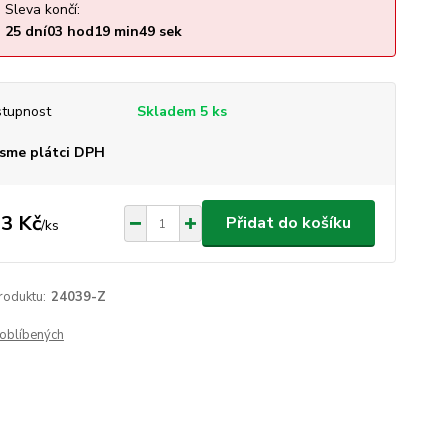
Sleva končí:
25
dní
03
hod
19
min
48
sek
tupnost
Skladem 5 ks
sme plátci DPH
3 Kč
Přidat do košíku
/
ks
roduktu:
24039-Z
oblíbených