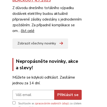
BLACKOUT 4.7.2025
Z důvodu dnešního totálního výpadku
dodávek elektřiny budou aktuálně
připravené zásilky odeslány s jednodenním
zpožděním. Za případné komplikace se
om...
číst celé
Zobrazit všechny novinky
Nepropásněte novinky, akce
a slevy!
Můžete se kdykoli odhlásit. Zasíláme
jednou za 14 dní.
Přihlásit se
Souhlasím se
zpracováním osobních údajů
za účelem