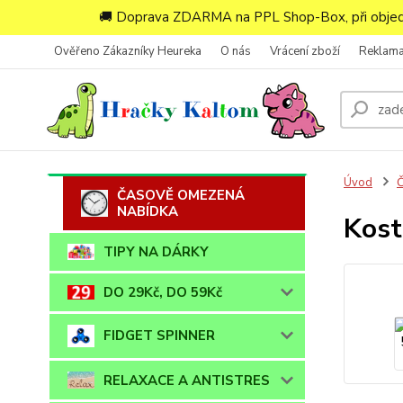
🚚 Doprava ZDARMA na PPL Shop-Box, při objedn
Ověřeno Zákazníky Heureka
O nás
Vrácení zboží
Reklam
Úvod
ČASOVĚ OMEZENÁ
NABÍDKA
Kost
TIPY NA DÁRKY
DO 29Kč, DO 59Kč
FIDGET SPINNER
RELAXACE A ANTISTRES