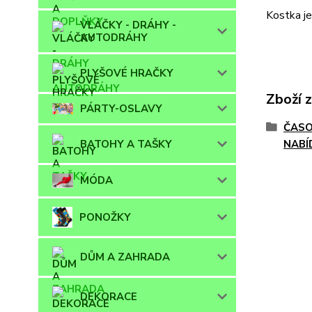
Kostka je
VLÁČKY - DRÁHY -
AUTODRÁHY
PLYŠOVÉ HRAČKY
Zboží 
PÁRTY-OSLAVY
ČASO
BATOHY A TAŠKY
NABÍ
MÓDA
PONOŽKY
DŮM A ZAHRADA
DEKORACE