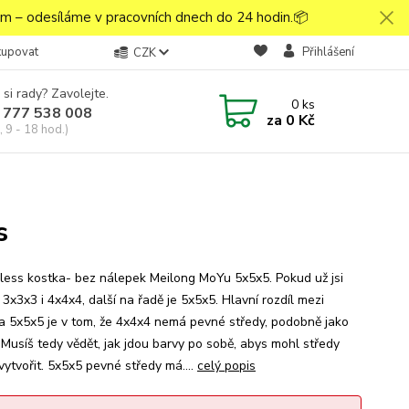
 – odesíláme v pracovních dnech do 24 hodin.📦
kupovat
Přihlášení
CZK
 si rady? Zavolejte.
0
ks
 777 538 008
za
0 Kč
 9 - 18 hod.)
s
rless kostka- bez nálepek Meilong MoYu 5x5x5. Pokud už jsi
 3x3x3 i 4x4x4, další na řadě je 5x5x5. Hlavní rozdíl mezi
a 5x5x5 je v tom, že 4x4x4 nemá pevné středy, podobně jako
 Musíš tedy vědět, jak jdou barvy po sobě, abys mohl středy
vytvořit. 5x5x5 pevné středy má....
celý popis