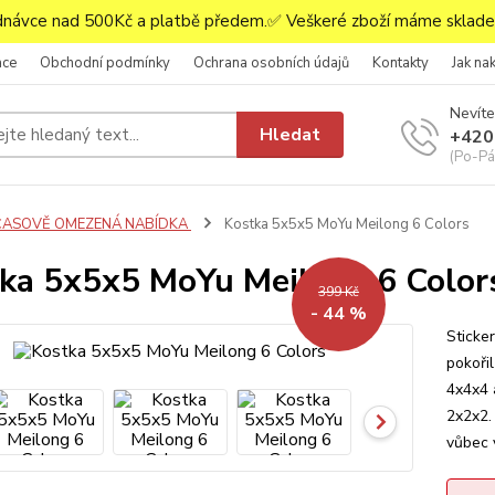
ávce nad 500Kč a platbě předem.✅ Veškeré zboží máme skladem
ace
Obchodní podmínky
Ochrana osobních údajů
Kontakty
Jak na
Nevíte
Hledat
+420
(Po-Pá,
ČASOVĚ OMEZENÁ NABÍDKA
Kostka 5x5x5 MoYu Meilong 6 Colors
ka 5x5x5 MoYu Meilong 6 Color
399 Kč
- 44 %
Sticke
pokořil
4x4x4 
2x2x2.
vůbec 