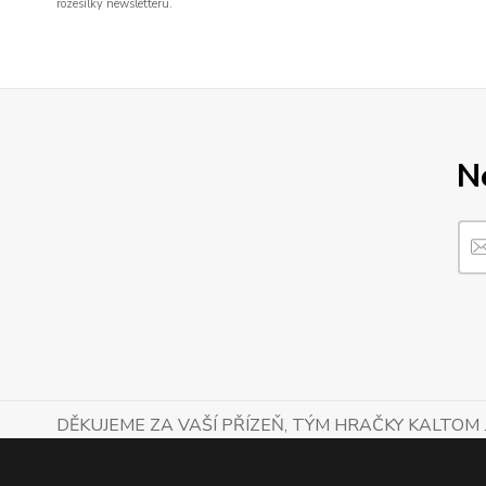
rozesílky newsletteru.
N
DĚKUJEME ZA VAŠÍ PŘÍZEŇ, TÝM HRAČKY KALTOM .