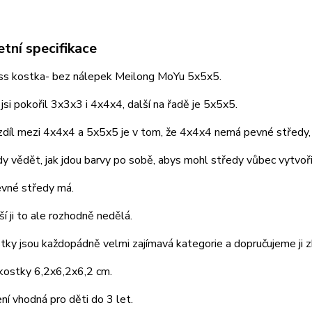
tní specifikace
ess kostka- bez nálepek Meilong MoYu 5x5x5.
jsi pokořil 3x3x3 i 4x4x4, další na řadě je 5x5x5.
ozdíl mezi 4x4x4 a 5x5x5 je v tom, že 4x4x4 nemá pevné středy
y vědět, jak jdou barvy po sobě, abys mohl středy vůbec vytvoři
vné středy má.
í ji to ale rozhodně nedělá.
tky jsou každopádně velmi zajímavá kategorie a dopručujeme ji 
kostky 6,2x6,2x6,2 cm.
ní vhodná pro děti do 3 let.