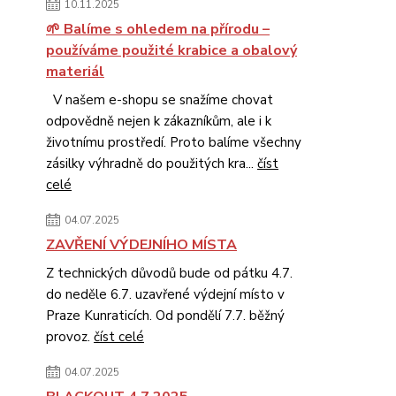
10.11.2025
🌱 Balíme s ohledem na přírodu –
používáme použité krabice a obalový
materiál
V našem e-shopu se snažíme chovat
odpovědně nejen k zákazníkům, ale i k
životnímu prostředí. Proto balíme všechny
zásilky výhradně do použitých kra...
číst
celé
04.07.2025
ZAVŘENÍ VÝDEJNÍHO MÍSTA
Z technických důvodů bude od pátku 4.7.
do neděle 6.7. uzavřené výdejní místo v
Praze Kunraticích. Od pondělí 7.7. běžný
provoz.
číst celé
04.07.2025