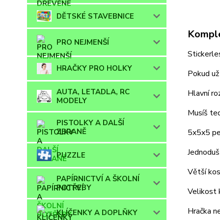
DĚTSKÉ STAVEBNICE
Komple
PRO NEJMENŠÍ
Stickerl
HRAČKY PRO HOLKY
Pokud už 
AUTA, LETADLA, RC
Hlavní r
MODELY
Musíš ted
PISTOLKY A DALŠÍ
ZBRANĚ
5x5x5 pe
Jednodušš
PUZZLE
Větší kos
PAPÍRNICTVÍ A ŠKOLNÍ
POTŘEBY
Velikost 
Hračka ne
KLÍČENKY A DOPLŇKY