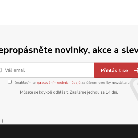
epropásněte novinky, akce a slev
Přihlásit se
Souhlasím se
zpracováním osobních údajů
za účelem rozesílky newsletteru.
Můžete se kdykoli odhlásit. Zasíláme jednou za 14 dní.
-)