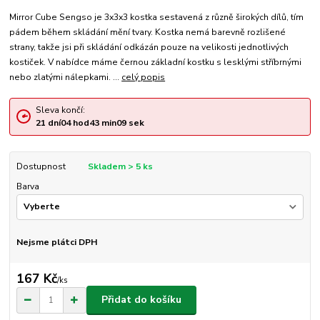
Mirror Cube Sengso je 3x3x3 kostka sestavená z různě širokých dílů, tím
pádem během skládání mění tvary. Kostka nemá barevně rozlišené
strany, takže jsi při skládání odkázán pouze na velikosti jednotlivých
kostiček. V nabídce máme černou základní kostku s lesklými stříbrnými
nebo zlatými nálepkami. ...
celý popis
Sleva končí:
21
dní
04
hod
43
min
09
sek
Dostupnost
Skladem > 5 ks
Barva
Nejsme plátci DPH
167 Kč
/
ks
Přidat do košíku