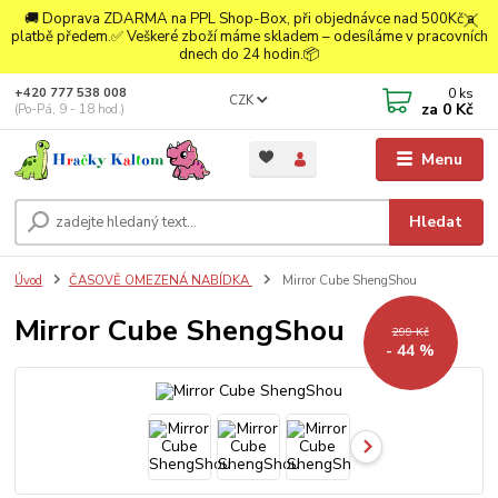
🚚 Doprava ZDARMA na PPL Shop-Box, při objednávce nad 500Kč a
platbě předem.✅ Veškeré zboží máme skladem – odesíláme v pracovních
dnech do 24 hodin.📦
0
ks
+420 777 538 008
CZK
za
0 Kč
(Po-Pá, 9 - 18 hod.)
Menu
Hledat
Úvod
ČASOVĚ OMEZENÁ NABÍDKA
Mirror Cube ShengShou
Mirror Cube ShengShou
299 Kč
- 44 %