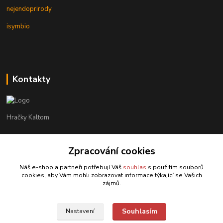
nejendoprirody
isymbio
Kontakty
Hračky Kaltom
Hračky Kaltom
Zpracování cookies
+420 777 538 008
(Po-Pá, 9 - 18 hod.)
Náš e-shop a partneři potřebují Váš
souhlas
s použitím souborů
cookies, aby Vám mohli zobrazovat informace týkající se Vašich
hrackykaltom@gmail.com
zájmů.
Souhlasím
Nastavení