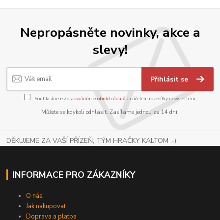
Nepropásněte novinky, akce a
slevy!
Přihlásit se
Souhlasím se
zpracováním osobních údajů
za účelem rozesílky newsletteru.
Můžete se kdykoli odhlásit. Zasíláme jednou za 14 dní.
DĚKUJEME ZA VAŠÍ PŘÍZEŇ, TÝM HRAČKY KALTOM .-)
INFORMACE PRO ZÁKAZNÍKY
O nás
Jak nakupovat
Doprava a platba