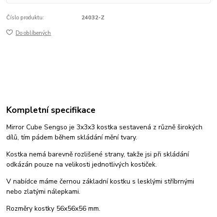
Číslo produktu:
24032-Z
Do oblíbených
Kompletní specifikace
Mirror Cube Sengso je 3x3x3 kostka sestavená z různě širokých
dílů, tím pádem během skládání mění tvary.
Kostka nemá barevně rozlišené strany, takže jsi při skládání
odkázán pouze na velikosti jednotlivých kostiček.
V nabídce máme černou základní kostku s lesklými stříbrnými
nebo zlatými nálepkami.
Rozměry kostky 56x56x56 mm.