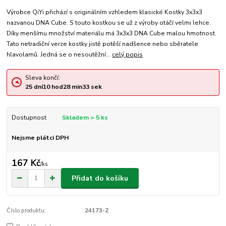
Výrobce QiYi přichází s originálním vzhledem klasické Kostky 3x3x3
nazvanou DNA Cube. S touto kostkou se už z výroby otáčí velmi lehce.
Díky menšímu množství materiálu má 3x3x3 DNA Cube malou hmotnost.
Tato netradiční verze kostky jistě potěší nadšence nebo sběratele
hlavolamů. Jedná se o nesoutěžní...
celý popis
Sleva končí:
25
dní
10
hod
28
min
33
sek
Dostupnost
Skladem > 5 ks
Nejsme plátci DPH
167 Kč
/
ks
Přidat do košíku
Číslo produktu:
24173-Z