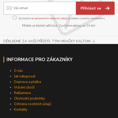
Přihlásit se
Souhlasím se
zpracováním osobních údajů
za účelem rozesílky newsletteru.
Můžete se kdykoli odhlásit. Zasíláme jednou za 14 dní.
DĚKUJEME ZA VAŠÍ PŘÍZEŇ, TÝM HRAČKY KALTOM .-)
INFORMACE PRO ZÁKAZNÍKY
O nás
Jak nakupovat
Doprava a platba
Vrácení zboží
Reklamace
Obchodní podmínky
Ochrana osobních údajů
Kontakty