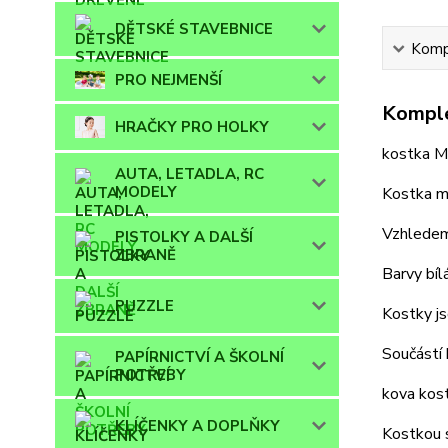
DĚTSKÉ STAVEBNICE
Kompl
PRO NEJMENŠÍ
Komple
HRAČKY PRO HOLKY
kostka M
AUTA, LETADLA, RC
MODELY
Kostka má
Vzhledem
PISTOLKY A DALŠÍ
ZBRANĚ
Barvy bíl
PUZZLE
Kostky js
Součástí 
PAPÍRNICTVÍ A ŠKOLNÍ
POTŘEBY
kova kost
KLÍČENKY A DOPLŇKY
Kostkou s