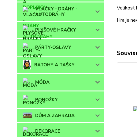
Velikost 
VLÁČKY - DRÁHY -
AUTODRÁHY
Hra je ne
PLYŠOVÉ HRAČKY
PÁRTY-OSLAVY
Souvise
BATOHY A TAŠKY
MÓDA
PONOŽKY
DŮM A ZAHRADA
DEKORACE