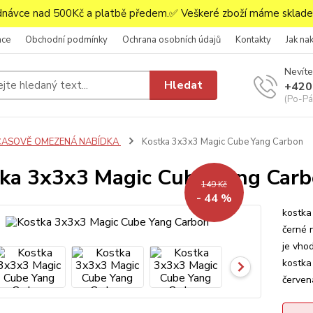
ávce nad 500Kč a platbě předem.✅ Veškeré zboží máme skladem
ace
Obchodní podmínky
Ochrana osobních údajů
Kontakty
Jak na
Nevíte
Hledat
+420
(Po-Pá,
ČASOVĚ OMEZENÁ NABÍDKA
Kostka 3x3x3 Magic Cube Yang Carbon
ka 3x3x3 Magic Cube Yang Car
149 Kč
- 44 %
kostka
černé 
je vho
kostka
červen