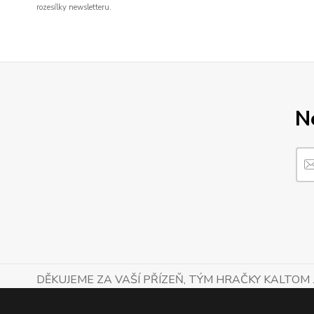
rozesílky newsletteru.
N
DĚKUJEME ZA VAŠÍ PŘÍZEŇ, TÝM HRAČKY KALTOM .