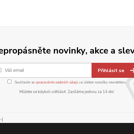
epropásněte novinky, akce a slev
Přihlásit se
Souhlasím se
zpracováním osobních údajů
za účelem rozesílky newsletteru.
Můžete se kdykoli odhlásit. Zasíláme jednou za 14 dní.
-)