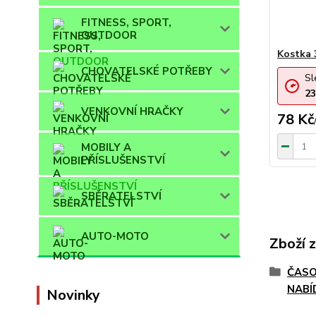
FITNESS, SPORT,
OUTDOOR
Kostka 
CHOVATELSKÉ POTŘEBY
Sl
23
VENKOVNÍ HRAČKY
78 Kč
MOBILY A
PŘÍSLUŠENSTVÍ
SBĚRATELSTVÍ
AUTO-MOTO
Zboží 
ČASO
NABÍ
Novinky