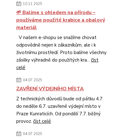
10.11.2025
🌱 Balíme s ohledem na přírodu –
používáme použité krabice a obalový
materiál
V našem e-shopu se snažíme chovat
odpovědně nejen k zákazníkům, ale i k
životnímu prostředí. Proto balíme všechny
zásilky výhradně do použitých kra...
číst
celé
04.07.2025
ZAVŘENÍ VÝDEJNÍHO MÍSTA
Z technických důvodů bude od pátku 4.7.
do neděle 6.7. uzavřené výdejní místo v
Praze Kunraticích. Od pondělí 7.7. běžný
provoz.
číst celé
04.07.2025