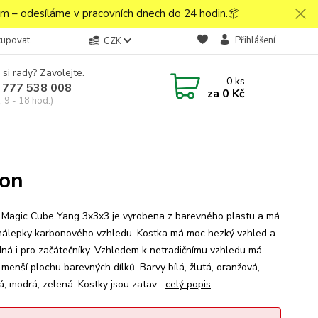
 – odesíláme v pracovních dnech do 24 hodin.📦
kupovat
Přihlášení
CZK
 si rady? Zavolejte.
0
ks
 777 538 008
za
0 Kč
 9 - 18 hod.)
bon
 Magic Cube Yang 3x3x3 je vyrobena z barevného plastu a má
nálepky karbonového vzhledu. Kostka má moc hezký vzhled a
dná i pro začátečníky. Vzhledem k netradičnímu vzhledu má
 menší plochu barevných dílků. Barvy bílá, žlutá, oranžová,
á, modrá, zelená. Kostky jsou zatav...
celý popis