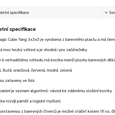
etní specifikace
Sou
tní specifikace
agic Cube Yang 3x3x3 je vyrobena z barevného plastu a má čern
 moc hezký vzhled a je vhodná i pro začátečníky.
 k netradičnímu vzhledu má kostka menší plochu barevných dílků
á, žlutá, oranžová, červená, modrá, zelená.
ou zataveny ve folii.
balení je seznam algoritmů- návod ke zdárnému složení kostky.
ka rozvíjí paměť a logické myšlení.
estavenou z barevných čtverců je možné otáčet kolem tří os, čí