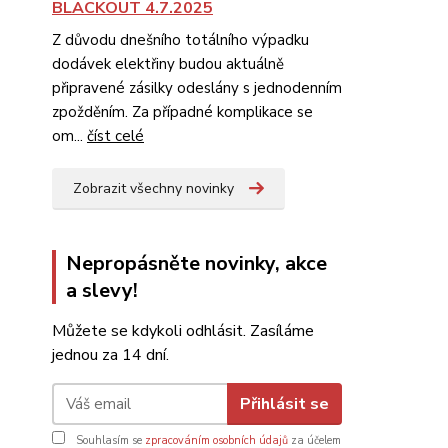
BLACKOUT 4.7.2025
Z důvodu dnešního totálního výpadku
dodávek elektřiny budou aktuálně
připravené zásilky odeslány s jednodenním
zpožděním. Za případné komplikace se
om...
číst celé
Zobrazit všechny novinky
Nepropásněte novinky, akce
a slevy!
Můžete se kdykoli odhlásit. Zasíláme
jednou za 14 dní.
Přihlásit se
Souhlasím se
zpracováním osobních údajů
za účelem