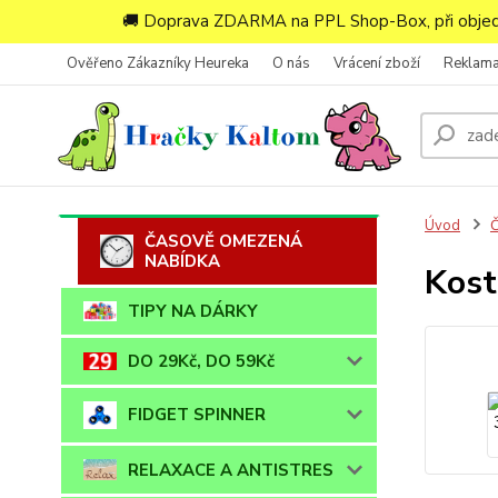
🚚 Doprava ZDARMA na PPL Shop-Box, při objedn
Ověřeno Zákazníky Heureka
O nás
Vrácení zboží
Reklam
Úvod
ČASOVĚ OMEZENÁ
NABÍDKA
Kost
TIPY NA DÁRKY
DO 29Kč, DO 59Kč
FIDGET SPINNER
RELAXACE A ANTISTRES