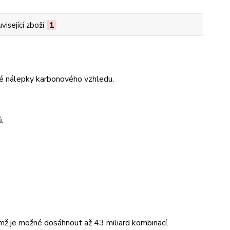
visející zboží
1
é nálepky karbonového vzhledu.
.
mž je možné dosáhnout až 43 miliard kombinací.