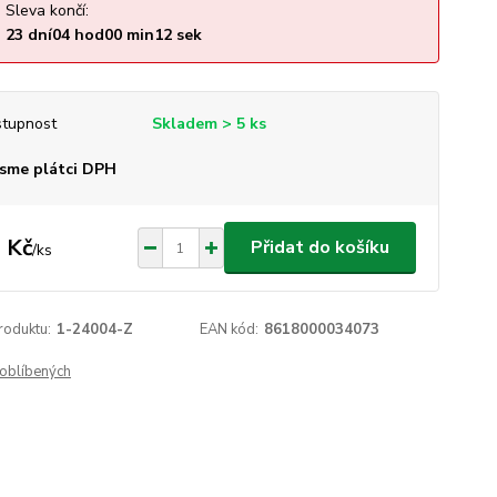
Sleva končí:
23
dní
04
hod
00
min
12
sek
tupnost
Skladem > 5 ks
sme plátci DPH
 Kč
Přidat do košíku
/
ks
roduktu:
1-24004-Z
EAN kód:
8618000034073
oblíbených