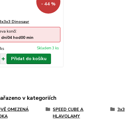
- 44 %
3x3x3 Dinosaur
eva končí:
dní
04
hod
00
min
Skladem 3 ks
/
ks
Přidat do košíku
zařazeno v kategoriích
VĚ OMEZENÁ
SPEED CUBE A
3x3
DKA
HLAVOLAMY