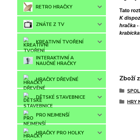
RETRO HRAČKY
Tato rozt
K dispoz
ZNÁTE Z TV
hračka - 
krabicka
KREATIVNÍ TVOŘENÍ
INTERAKTIVNÍ A
NAUČNÉ HRAČKY
Zboží 
HRAČKY DŘEVĚNÉ
SPOL
DĚTSKÉ STAVEBNICE
HRY 
PRO NEJMENŠÍ
HRAČKY PRO HOLKY