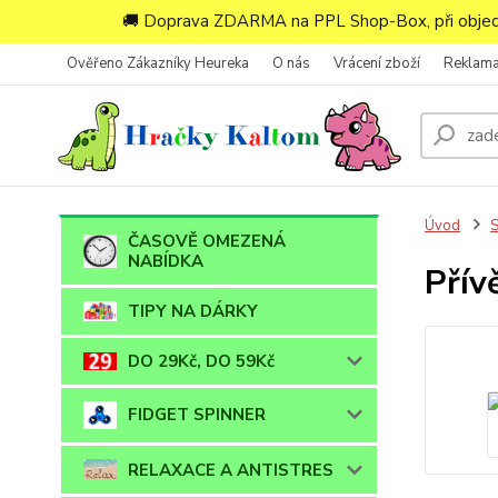
🚚 Doprava ZDARMA na PPL Shop-Box, při objedn
Ověřeno Zákazníky Heureka
O nás
Vrácení zboží
Reklam
Úvod
ČASOVĚ OMEZENÁ
NABÍDKA
Přív
TIPY NA DÁRKY
DO 29Kč, DO 59Kč
FIDGET SPINNER
RELAXACE A ANTISTRES