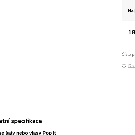
Nej
18
Číslo p
Do 
tní specifikace
se šaty nebo vlasy Pop It