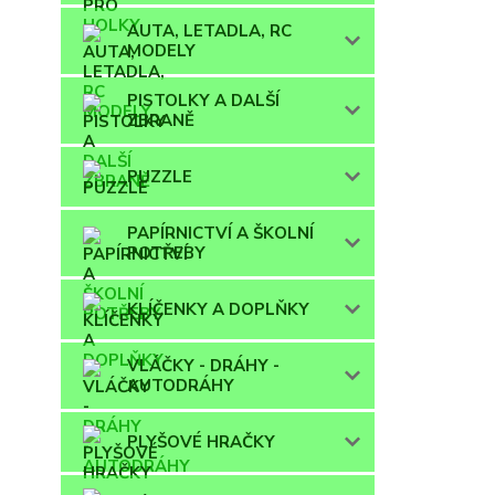
AUTA, LETADLA, RC
MODELY
PISTOLKY A DALŠÍ
ZBRANĚ
PUZZLE
PAPÍRNICTVÍ A ŠKOLNÍ
POTŘEBY
KLÍČENKY A DOPLŇKY
VLÁČKY - DRÁHY -
AUTODRÁHY
PLYŠOVÉ HRAČKY