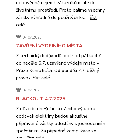
odpovědně nejen k zákazníkům, ale i k
životnímu prostředí. Proto balíme všechny
zásilky výhradně do použitých kra...
číst
celé
04.07.2025
ZAVŘENÍ VÝDEJNÍHO MÍSTA
Z technických důvodů bude od pátku 4.7.
do neděle 6.7. uzavřené výdejní místo v
Praze Kunraticích. Od pondělí 7.7. běžný
provoz.
číst celé
04.07.2025
BLACKOUT 4.7.2025
Z důvodu dnešního totálního výpadku
dodávek elektřiny budou aktuálně
připravené zásilky odeslány s jednodenním
zpožděním. Za případné komplikace se