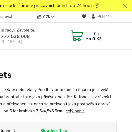
 – odesíláme v pracovních dnech do 24 hodin.📦
kupovat
Přihlášení
CZK
 si rady? Zavolejte.
0
ks
 777 538 008
za
0 Kč
 9 - 18 hod.)
ets
 se šaty nebo vlasy Pop It Tato roztomilá figurka je skvělá
a hraní, ale také jako přívěsek na klíče. K dispozici v různých
h a překvapeních, nech se prekvapit jaka postavička dorazí
 - od 5 let krabicka 7,5x4,5x5,5cm
celý popis
tupnost
Skladem 1 ks