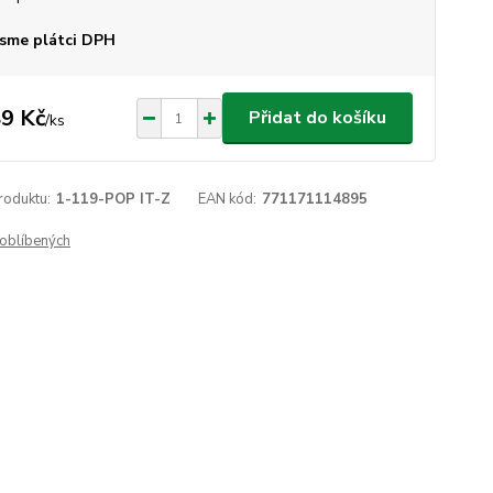
sme plátci DPH
9 Kč
Přidat do košíku
/
ks
roduktu:
1-119-POP IT-Z
EAN kód:
771171114895
oblíbených