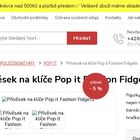
ávce nad 500Kč a platbě předem.✅ Veškeré zboží máme skladem
ace
Obchodní podmínky
Ochrana osobních údajů
Kontakty
Jak na
Nevíte
Hledat
+420
(Po-Pá,
SPOLEČENSKÉ HRY
POP IT
Přívěsek na klíče Pop it Fashion Fidgets
ěsek na klíče Pop it Fashion Fidg
199 Kč
- 5 %
Figurky
nejen n
barvác
hračka
Dos