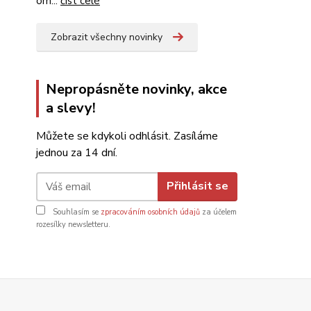
om...
číst celé
Zobrazit všechny novinky
Nepropásněte novinky, akce
a slevy!
Můžete se kdykoli odhlásit. Zasíláme
jednou za 14 dní.
Přihlásit se
Souhlasím se
zpracováním osobních údajů
za účelem
rozesílky newsletteru.