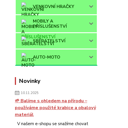
VENKOVNÍ HRAČKY
MOBILY A
PŘÍSLUŠENSTVÍ
SBĚRATELSTVÍ
AUTO-MOTO
Novinky
10.11.2025
🌱 Balíme s ohledem na přírodu –
používáme použité krabice a obalový
materiál
V našem e-shopu se snažíme chovat