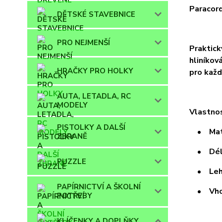
Paracord
DĚTSKÉ STAVEBNICE
PRO NEJMENŠÍ
Praktick
hliníkov
HRAČKY PRO HOLKY
pro každ
AUTA, LETADLA, RC
MODELY
Vlastnos
PISTOLKY A DALŠÍ
• Materi
ZBRANĚ
• Délka
PUZZLE
• Lehký
PAPÍRNICTVÍ A ŠKOLNÍ
• Vhodný
POTŘEBY
KLÍČENKY A DOPLŇKY