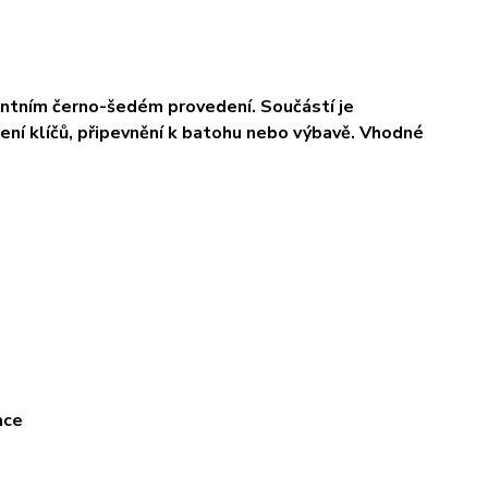
antním černo-šedém provedení. Součástí je
ení klíčů, připevnění k batohu nebo výbavě. Vhodné
ace