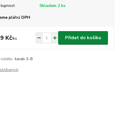
tupnost
Skladem 2 ks
sme plátci DPH
9 Kč
Přidat do košíku
/
ks
roduktu:
karab-3-B
oblíbených