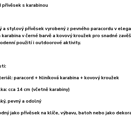
 přívěsek s karabinou
ý a stylový přívěsek vyrobený z pevného paracordu v eleg
á karabina v černé barvě a kovový kroužek pro snadné zavěš
odenní použití i outdoorové aktivity.
ti:
ál: paracord + hliníková karabina + kovový kroužek
: cca 14 cm (včetně karabiny)
, pevný a odolný
 jako přívěsek na klíče, výbavu, batoh nebo jako dekor