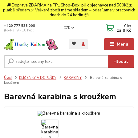
🚚 Doprava ZDARMA na PPL Shop-Box, při objednávce nad 500Kč a
platbě předem.✅ Veškeré zboží máme skladem – odesíláme v pracovních
dnech do 24 hodin.📦
0
ks
+420 777 538 008
CZK
za
0 Kč
(Po-Pá, 9 - 18 hod.)
Menu
Hledat
Úvod
KLÍČENKY A DOPLŇKY
KARABINY
Barevná karabina s
kroužkem
Barevná karabina s kroužkem