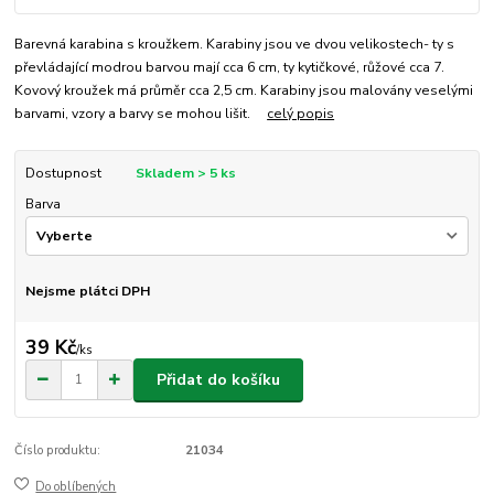
Barevná karabina s kroužkem. Karabiny jsou ve dvou velikostech- ty s
převládající modrou barvou mají cca 6 cm, ty kytičkové, růžové cca 7.
Kovový kroužek má průměr cca 2,5 cm. Karabiny jsou malovány veselými
barvami, vzory a barvy se mohou lišit.
celý popis
Dostupnost
Skladem > 5 ks
Barva
Nejsme plátci DPH
39 Kč
/
ks
Přidat do košíku
Číslo produktu:
21034
Do oblíbených