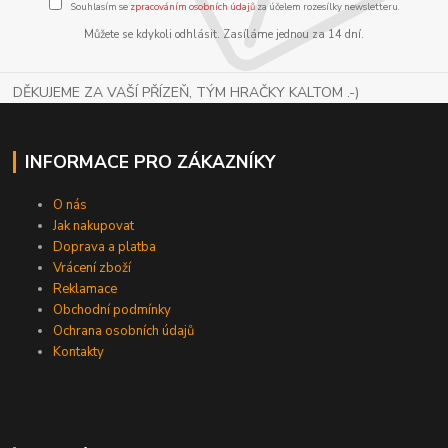
Souhlasím se
zpracováním osobních údajů
za účelem rozesílky newsletteru.
Můžete se kdykoli odhlásit. Zasíláme jednou za 14 dní.
DĚKUJEME ZA VAŠÍ PŘÍZEŇ, TÝM HRAČKY KALTOM .-)
INFORMACE PRO ZÁKAZNÍKY
O nás
Jak nakupovat
Doprava a platba
Vrácení zboží
Reklamace
Obchodní podmínky
Ochrana osobních údajů
Kontakty