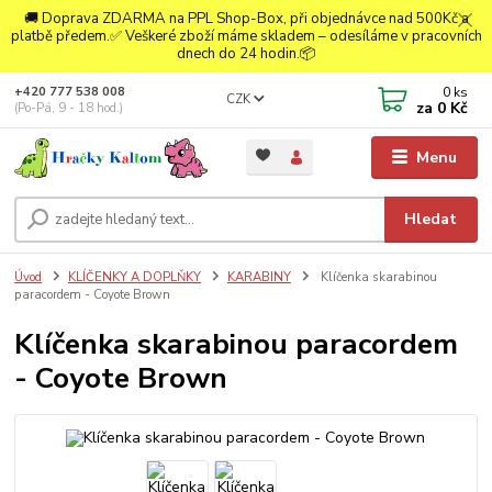
🚚 Doprava ZDARMA na PPL Shop-Box, při objednávce nad 500Kč a
platbě předem.✅ Veškeré zboží máme skladem – odesíláme v pracovních
dnech do 24 hodin.📦
0
ks
+420 777 538 008
CZK
za
0 Kč
(Po-Pá, 9 - 18 hod.)
Menu
Hledat
Úvod
KLÍČENKY A DOPLŇKY
KARABINY
Klíčenka skarabinou
paracordem - Coyote Brown
Klíčenka skarabinou paracordem
- Coyote Brown