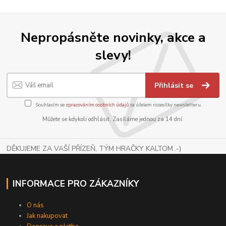
Nepropásněte novinky, akce a
slevy!
Přihlásit se
Souhlasím se
zpracováním osobních údajů
za účelem rozesílky newsletteru.
Můžete se kdykoli odhlásit. Zasíláme jednou za 14 dní.
DĚKUJEME ZA VAŠÍ PŘÍZEŇ, TÝM HRAČKY KALTOM .-)
INFORMACE PRO ZÁKAZNÍKY
O nás
Jak nakupovat