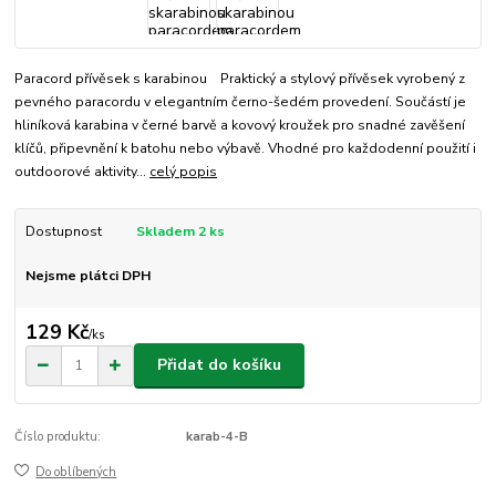
Paracord přívěsek s karabinou Praktický a stylový přívěsek vyrobený z
pevného paracordu v elegantním černo-šedém provedení. Součástí je
hliníková karabina v černé barvě a kovový kroužek pro snadné zavěšení
klíčů, připevnění k batohu nebo výbavě. Vhodné pro každodenní použití i
outdoorové aktivity...
celý popis
Dostupnost
Skladem 2 ks
Nejsme plátci DPH
129 Kč
/
ks
Přidat do košíku
Číslo produktu:
karab-4-B
Do oblíbených