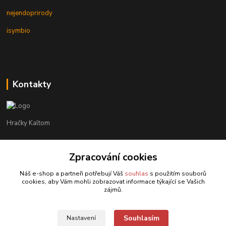
nejendoprirody
isymbio
Kontakty
Hračky Kaltom
Hračky Kaltom
Zpracování cookies
+420 777 538 008
(Po-Pá, 9 - 18 hod.)
Náš e-shop a partneři potřebují Váš
souhlas
s použitím souborů
cookies, aby Vám mohli zobrazovat informace týkající se Vašich
hrackykaltom@gmail.com
zájmů.
Souhlasím
Nastavení