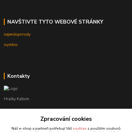
NAVŠTIVTE TYTO WEBOVÉ STRÁNKY
nejendoprirody
isymbio
Kontakty
Hračky Kaltom
Hračky Kaltom
+420 777 538 008
Zpracování cookies
(Po-Pá, 9 - 18 hod.)
Náš e-shop a partneři potřebují Váš
souhlas
s použitím souborů