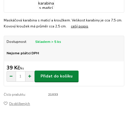
Maskáčová karabina s maticí a kroužkem. Velikost karabiny je cca 7,5 cm.
Kovový kroužek má průměr cca 2,5 cm.
celý popis
Dostupnost
Skladem > 5 ks
Nejsme plátci DPH
39 Kč
/
ks
Přidat do košíku
Číslo produktu:
21033
Do oblíbených