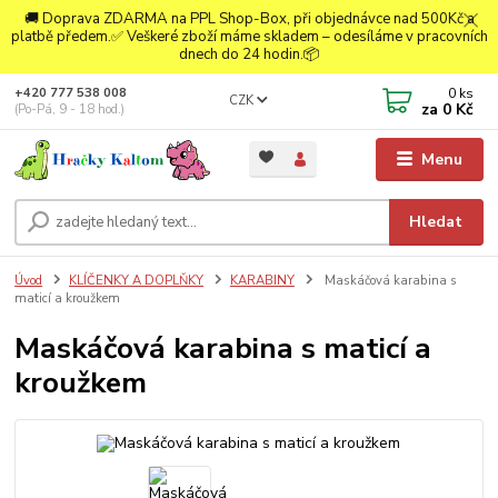
🚚 Doprava ZDARMA na PPL Shop-Box, při objednávce nad 500Kč a
platbě předem.✅ Veškeré zboží máme skladem – odesíláme v pracovních
dnech do 24 hodin.📦
0
ks
+420 777 538 008
CZK
za
0 Kč
(Po-Pá, 9 - 18 hod.)
Menu
Hledat
Úvod
KLÍČENKY A DOPLŇKY
KARABINY
Maskáčová karabina s
maticí a kroužkem
Maskáčová karabina s maticí a
kroužkem