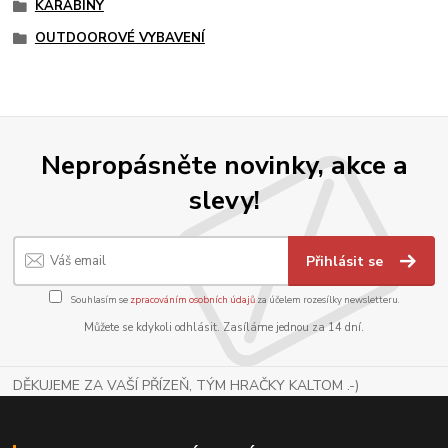
KARABINY
OUTDOOROVÉ VYBAVENÍ
Nepropásněte novinky, akce a
slevy!
Přihlásit se
Souhlasím se
zpracováním osobních údajů
za účelem rozesílky newsletteru.
Můžete se kdykoli odhlásit. Zasíláme jednou za 14 dní.
DĚKUJEME ZA VAŠÍ PŘÍZEŇ, TÝM HRAČKY KALTOM .-)