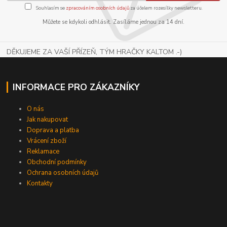
Souhlasím se
zpracováním osobních údajů
za účelem rozesílky newsletteru.
Můžete se kdykoli odhlásit. Zasíláme jednou za 14 dní.
DĚKUJEME ZA VAŠÍ PŘÍZEŇ, TÝM HRAČKY KALTOM .-)
INFORMACE PRO ZÁKAZNÍKY
O nás
Jak nakupovat
Doprava a platba
Vrácení zboží
Reklamace
Obchodní podmínky
Ochrana osobních údajů
Kontakty