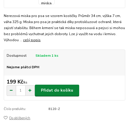
Nerezová miska pro psa se vzorem kostičky. Průměr 34 cm, výška 7 cm,
váha 325 g. Miska pro psa je praktická díky protiskluzové ochraně, která
zajistí stabilitu. Během krmení se tak miska neposouvá a pejsci si mohou
bez problémů vychutnat jejich dobroty. Lze ji využít na vodu i krmivo.
Výhodou ...
celý popis
Dostupnost
Skladem 1 ks
Nejsme plátci DPH
199 Kč
/
ks
Přidat do košíku
Číslo produktu:
8120-Z
Do oblíbených