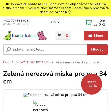
🚚 Doprava ZDARMA na PPL Shop-Box, při objednávce nad 500Kč a
platbě předem.✅ Veškeré zboží máme skladem – odesíláme v pracovních
dnech do 24 hodin.📦
0
ks
+420 777 538 008
CZK
za
0 Kč
(Po-Pá, 9 - 18 hod.)
Menu
Hledat
Úvod
CHOVATELSKÉ POTŘEBY
Zelená nerezová miska pro psa 34 cm
Zelená nerezová miska pro psa 34
cm
262 Kč
- 24 %