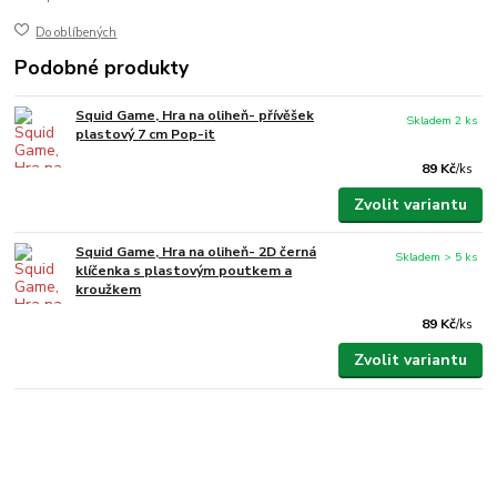
Do oblíbených
Podobné produkty
Squid Game, Hra na oliheň- přívěšek
Skladem 2 ks
plastový 7 cm Pop-it
89 Kč
/
ks
Zvolit variantu
Squid Game, Hra na oliheň- 2D černá
Skladem > 5 ks
klíčenka s plastovým poutkem a
kroužkem
89 Kč
/
ks
Zvolit variantu