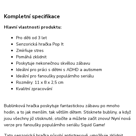
Kompletní specifikace
Hlavní vlastnosti produktu:
Pro děti od 3 let
Senzorická hračka Pop It
Zmírňuje stres
Pomáhá zklidnit
Poskytuje nekonečnou skvělou zábavu
Ideální pro práci s dětmi s ADHD a autismem
Ideální pro fanoušky populárního seriálu
Rozměry: 11 x 8 x 2,5 cm
Kvalitní zpracování
Bublinková hračka poskytuje fantastickou zábavu po mnoho
hodin, a to jak menším, tak větším dětem. Stisknete bubliny, a když
jsou všechny již stisknuté, otočíte a můžete začít znovu! Nyní nová
verze pro fanoušky populárního seriálu Squid Game!
Tato senzorická hračka působí antistresově, umožňuje zklidnit