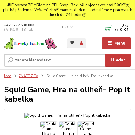
🚚 Doprava ZDARMA na PPL Shop-Box, při objednávce nad 500Kč a
platbě předem.✅ Veškeré zboží máme skladem – odesíláme v pracovních
dnech do 24 hodin.📦
0
ks
+420 777 538 008
CZK
za
0 Kč
(Po-Pá, 9 - 18 hod.)
Menu
Hledat
Úvod
ZNÁTE Z TV
Squid Game, Hra na oliheň- Pop it kabelka
Squid Game, Hra na oliheň- Pop it
kabelka