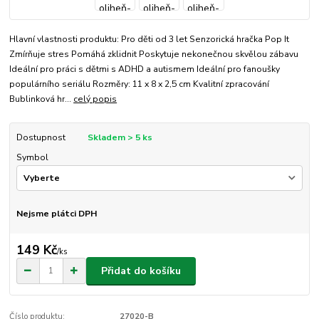
Hlavní vlastnosti produktu: Pro děti od 3 let Senzorická hračka Pop It
Zmírňuje stres Pomáhá zklidnit Poskytuje nekonečnou skvělou zábavu
Ideální pro práci s dětmi s ADHD a autismem Ideální pro fanoušky
populárního seriálu Rozměry: 11 x 8 x 2,5 cm Kvalitní zpracování
Bublinková hr...
celý popis
Dostupnost
Skladem > 5 ks
Symbol
Nejsme plátci DPH
149 Kč
/
ks
Přidat do košíku
Číslo produktu:
27020-B