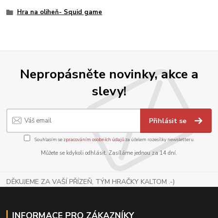
Hra na oliheň- Squid game
Nepropásněte novinky, akce a
slevy!
Přihlásit se
Souhlasím se
zpracováním osobních údajů
za účelem rozesílky newsletteru.
Můžete se kdykoli odhlásit. Zasíláme jednou za 14 dní.
DĚKUJEME ZA VAŠÍ PŘÍZEŇ, TÝM HRAČKY KALTOM .-)
INFORMACE PRO ZÁKAZNÍKY