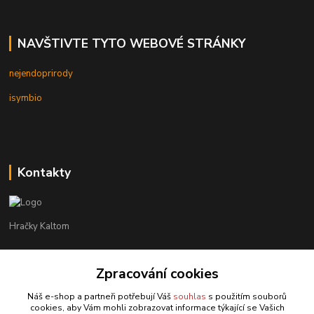
NAVŠTIVTE TYTO WEBOVÉ STRÁNKY
nejendoprirody
isymbio
Kontakty
Hračky Kaltom
Hračky Kaltom
Zpracování cookies
+420 777 538 008
(Po-Pá, 9 - 18 hod.)
Náš e-shop a partneři potřebují Váš
souhlas
s použitím souborů
cookies, aby Vám mohli zobrazovat informace týkající se Vašich
hrackykaltom@gmail.com