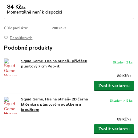
84 Kč
/
ks
Momentálně není k dispozici
Číslo produktu:
28026-2
Do oblíbených
Podobné produkty
Squid Game, Hra na oliheň- přívěšek
Skladem 2 ks
plastový 7 cm Pop-it
89 Kč
/
ks
Zvolit variantu
Squid Game, Hra na oliheň- 2D černá
Skladem > 5 ks
klíčenka s plastovým poutkem a
kroužkem
89 Kč
/
ks
Zvolit variantu