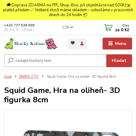
🚚 Doprava ZDARMA na PPL Shop-Box, při objednávce nad 500Kč a
platbě předem.✅ Veškeré zboží máme skladem – odesíláme v pracovních
dnech do 24 hodin.📦
0
ks
+420 777 538 008
CZK
za
0 Kč
(Po-Pá, 9 - 18 hod.)
Menu
Hledat
Úvod
ZNÁTE Z TV
Squid Game, Hra na oliheň- 3D figurka 8cm
Squid Game, Hra na oliheň- 3D
figurka 8cm