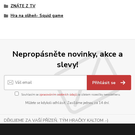
ZNÁTE Z TV
Hra na oliheň- Squid game
Nepropásněte novinky, akce a
slevy!
Přihlásit se
Souhlasím se
zpracováním osobních údajů
za účelem rozesílky newsletteru.
Můžete se kdykoli odhlásit. Zasíláme jednou za 14 dní.
DĚKUJEME ZA VAŠÍ PŘÍZEŇ, TÝM HRAČKY KALTOM .-)