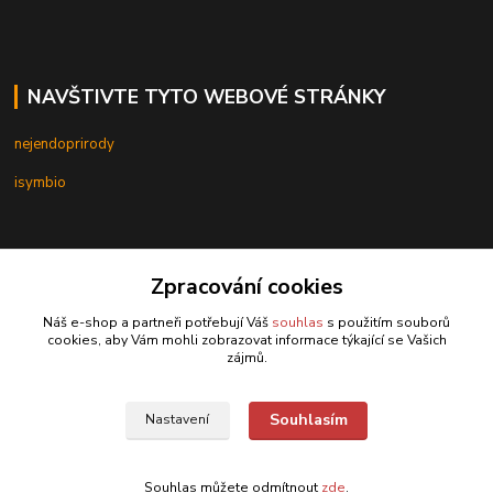
NAVŠTIVTE TYTO WEBOVÉ STRÁNKY
nejendoprirody
isymbio
Zpracování cookies
Kontakty
Náš e-shop a partneři potřebují Váš
souhlas
s použitím souborů
cookies, aby Vám mohli zobrazovat informace týkající se Vašich
zájmů.
Hračky Kaltom
Souhlasím
Nastavení
Hračky Kaltom
+420 777 538 008
(Po-Pá, 9 - 18 hod.)
Souhlas můžete odmítnout
zde
.