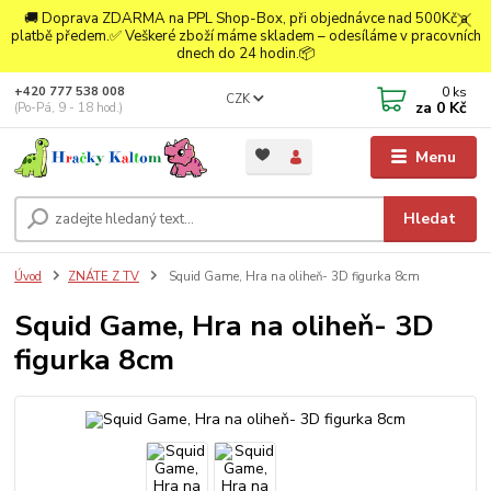
🚚 Doprava ZDARMA na PPL Shop-Box, při objednávce nad 500Kč a
platbě předem.✅ Veškeré zboží máme skladem – odesíláme v pracovních
dnech do 24 hodin.📦
0
ks
+420 777 538 008
CZK
za
0 Kč
(Po-Pá, 9 - 18 hod.)
Menu
Hledat
Úvod
ZNÁTE Z TV
Squid Game, Hra na oliheň- 3D figurka 8cm
Squid Game, Hra na oliheň- 3D
figurka 8cm