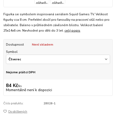
Figurka se symbolem inspirovaná seriálem Squid Games TV. Velikost
figurky cca 8 cm. Perfektní zboží pro fanoušky na pracovní stůl nebo pro
sběratele. Baleno v průhledném závěsném blistru. Velikost balení
25x14x6 cm. Nevhodné pro děti do 3 let.
celý popis
Dostupnost
Není skladem
Symbol
Nejsme plátci DPH
84 Kč
/
ks
Momentálně není k dispozici
Číslo produktu:
28026-1
Do oblíbených