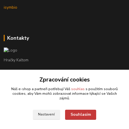
isymbio
Kontakty
Hračky Kaltom
Hračky Kaltom
Zpracování cookies
+420 777 538 008
(Po-Pá, 9 - 18 hod.)
Náš e-shop a partneři potřebují Váš
souhlas
s použitím souborů
cookies, aby Vám mohli zobrazovat informace týkající se Vašich
hrackykaltom@gmail.com
zájmů.
Souhlasím
Nastavení