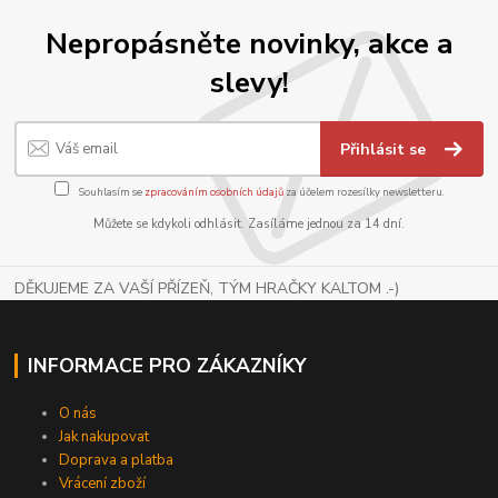
Nepropásněte novinky, akce a
slevy!
Přihlásit se
Souhlasím se
zpracováním osobních údajů
za účelem rozesílky newsletteru.
Můžete se kdykoli odhlásit. Zasíláme jednou za 14 dní.
DĚKUJEME ZA VAŠÍ PŘÍZEŇ, TÝM HRAČKY KALTOM .-)
INFORMACE PRO ZÁKAZNÍKY
O nás
Jak nakupovat
Doprava a platba
Vrácení zboží