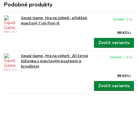
Podobné produkty
Squid Game, Hra na oliheň- přívěšek
Skladem 2 ks
plastový 7 cm Pop-it
89 Kč
/
ks
Zvolit variantu
Squid Game, Hra na oliheň- 2D černá
Skladem > 5 ks
klíčenka s plastovým poutkem a
kroužkem
89 Kč
/
ks
Zvolit variantu