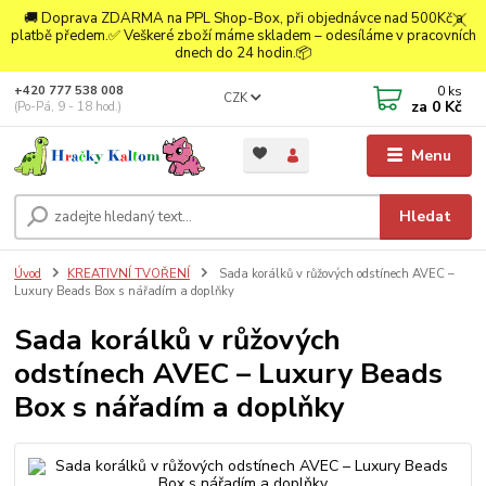
🚚 Doprava ZDARMA na PPL Shop-Box, při objednávce nad 500Kč a
platbě předem.✅ Veškeré zboží máme skladem – odesíláme v pracovních
dnech do 24 hodin.📦
0
ks
+420 777 538 008
CZK
za
0 Kč
(Po-Pá, 9 - 18 hod.)
Menu
Hledat
Úvod
KREATIVNÍ TVOŘENÍ
Sada korálků v růžových odstínech AVEC –
Luxury Beads Box s nářadím a doplňky
Sada korálků v růžových
odstínech AVEC – Luxury Beads
Box s nářadím a doplňky