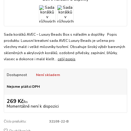
Sada korálků AVEC – Luxury Beads Box s nářadím a doplňky Popis
produktu: Luxusní kreativní sada AVEC Luxury Beads je určena pro
všechny malé i velké milovníky tvoření. Obsahuje široký výběr barevných
skleněných a akrylových korálků, ozdobné přívěsky, zapínání, šňůrky,
vlasec a dokonce i malé klešt...
celý popis
Dostupnost
Není skladem
Nejsme plátci DPH
269 Kč
/
ks
Momentálně není k dispozici
Číslo produktu:
32108-22-B