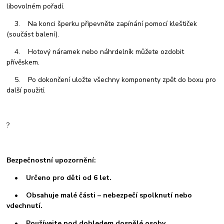
libovolném pořadí.
3. Na konci šperku připevněte zapínání pomocí kleštiček
(součást balení).
4. Hotový náramek nebo náhrdelník můžete ozdobit
přívěskem.
5. Po dokončení uložte všechny komponenty zpět do boxu pro
další použití.
?
Bezpečnostní upozornění:
• Určeno pro děti od 6 let.
• Obsahuje malé části – nebezpečí spolknutí nebo
vdechnutí.
• Používejte pod dohledem dospělé osoby.