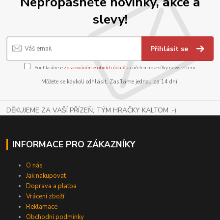
Nepropásněte novinky, akce a
slevy!
Přihlásit se
Souhlasím se
zpracováním osobních údajů
za účelem rozesílky newsletteru.
Můžete se kdykoli odhlásit. Zasíláme jednou za 14 dní.
DĚKUJEME ZA VAŠÍ PŘÍZEŇ, TÝM HRAČKY KALTOM .-)
INFORMACE PRO ZÁKAZNÍKY
O nás
Jak nakupovat
Doprava a platba
Vrácení zboží
Reklamace
Obchodní podmínky