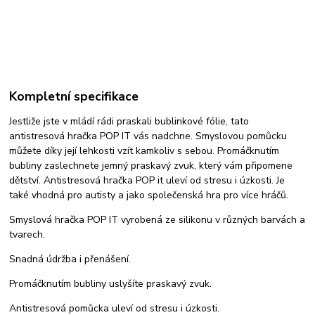
Kompletní specifikace
Jestliže jste v mládí rádi praskali bublinkové fólie, tato
antistresová hračka POP IT vás nadchne. Smyslovou pomůcku
můžete díky její lehkosti vzít kamkoliv s sebou. Promáčknutím
bubliny zaslechnete jemný praskavý zvuk, který vám připomene
dětství. Antistresová hračka POP it uleví od stresu i úzkosti. Je
také vhodná pro autisty a jako společenská hra pro více hráčů.
Smyslová hračka P
OP IT
vyrobená ze silikonu v různých
barvách a
tvarech.
Snadná údržba i přenášení.
Promáčknutím bubliny uslyšíte praskavý zvuk.
Antistresová pomůcka uleví od stresu i úzkosti.