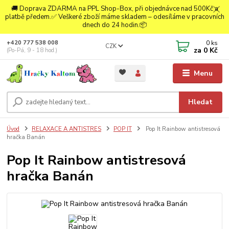
🚚 Doprava ZDARMA na PPL Shop-Box, při objednávce nad 500Kč a
platbě předem.✅ Veškeré zboží máme skladem – odesíláme v pracovních
dnech do 24 hodin.📦
0
ks
+420 777 538 008
CZK
za
0 Kč
(Po-Pá, 9 - 18 hod.)
Menu
Hledat
Úvod
RELAXACE A ANTISTRES
POP IT
Pop It Rainbow antistresová
hračka Banán
Pop It Rainbow antistresová
hračka Banán