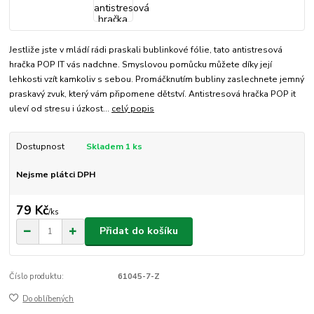
Jestliže jste v mládí rádi praskali bublinkové fólie, tato antistresová
hračka POP IT vás nadchne. Smyslovou pomůcku můžete díky její
lehkosti vzít kamkoliv s sebou. Promáčknutím bubliny zaslechnete jemný
praskavý zvuk, který vám připomene dětství. Antistresová hračka POP it
uleví od stresu i úzkost...
celý popis
Dostupnost
Skladem 1 ks
Nejsme plátci DPH
79 Kč
/
ks
Přidat do košíku
Číslo produktu:
61045-7-Z
Do oblíbených