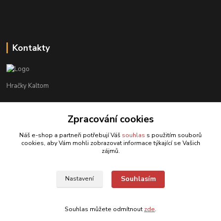
Kontakty
Hračky Kaltom
Hračky Kaltom
Zpracování cookies
+420 777 538 008
(Po-Pá, 9 - 18 hod.)
Náš e-shop a partneři potřebují Váš
souhlas
s použitím souborů
cookies, aby Vám mohli zobrazovat informace týkající se Vašich
hrackykaltom@gmail.com
zájmů.
Souhlasím
Nastavení
Souhlas můžete odmítnout
zde
.
Vytvořeno na
Eshop-rychle.cz