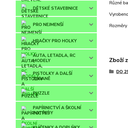
Různé ba
DĚTSKÉ STAVEBNICE
Vyrobeno
PRO NEJMENŠÍ
Rozměry
HRAČKY PRO HOLKY
AUTA, LETADLA, RC
Zboží 
MODELY
DO 2
PISTOLKY A DALŠÍ
ZBRANĚ
PUZZLE
PAPÍRNICTVÍ A ŠKOLNÍ
POTŘEBY
KLÍČENKY A DOPLŇKY