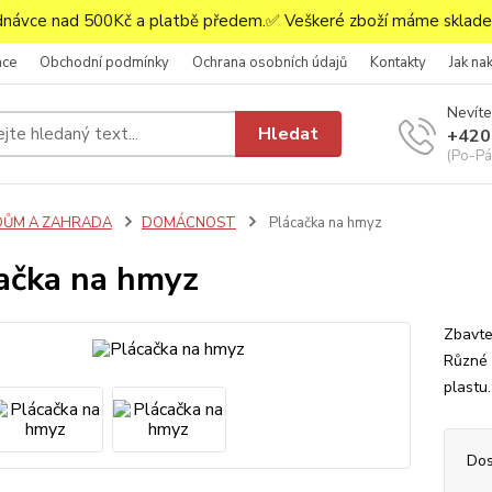
ávce nad 500Kč a platbě předem.✅ Veškeré zboží máme skladem
ace
Obchodní podmínky
Ochrana osobních údajů
Kontakty
Jak na
Nevíte
Hledat
+420
(Po-Pá,
DŮM A ZAHRADA
DOMÁCNOST
Plácačka na hmyz
ačka na hmyz
Zbavte
Různé 
plastu
Dos