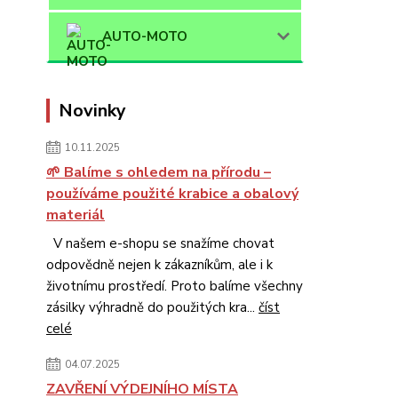
AUTO-MOTO
Novinky
10.11.2025
🌱 Balíme s ohledem na přírodu –
používáme použité krabice a obalový
materiál
V našem e-shopu se snažíme chovat
odpovědně nejen k zákazníkům, ale i k
životnímu prostředí. Proto balíme všechny
zásilky výhradně do použitých kra...
číst
celé
04.07.2025
ZAVŘENÍ VÝDEJNÍHO MÍSTA