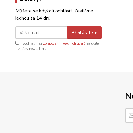
Můžete se kdykoli odhlásit. Zasíláme
jednou za 14 dní.
Přihlásit se
Souhlasím se
zpracováním osobních údajů
za účelem
rozesílky newsletteru.
N