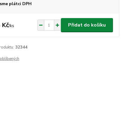
sme plátci DPH
 Kč
Přidat do košíku
/
ks
roduktu:
32344
oblíbených