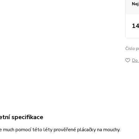
Nej
14
Číslo p
Do 
tní specifikace
e much pomocí této léty prověřené plácačky na mouchy.