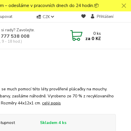
 – odesíláme v pracovních dnech do 24 hodin.📦
kupovat
Přihlášení
CZK
 si rady? Zavolejte.
0
ks
 777 538 008
za
0 Kč
 9 - 18 hod.)
 se much pomocí této léty prověřené plácačky na mouchy.
barvy, zasíláme náhodně. Vyrobeno ze 70 % z recyklovaného
. Rozměry 44x12x1 cm.
celý popis
tupnost
Skladem 4 ks