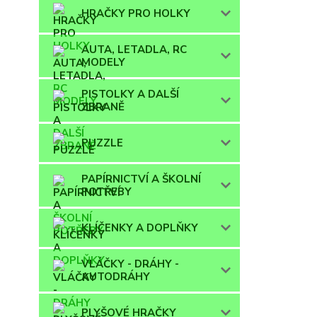
HRAČKY PRO HOLKY
AUTA, LETADLA, RC
MODELY
PISTOLKY A DALŠÍ
ZBRANĚ
PUZZLE
PAPÍRNICTVÍ A ŠKOLNÍ
POTŘEBY
KLÍČENKY A DOPLŇKY
VLÁČKY - DRÁHY -
AUTODRÁHY
PLYŠOVÉ HRAČKY