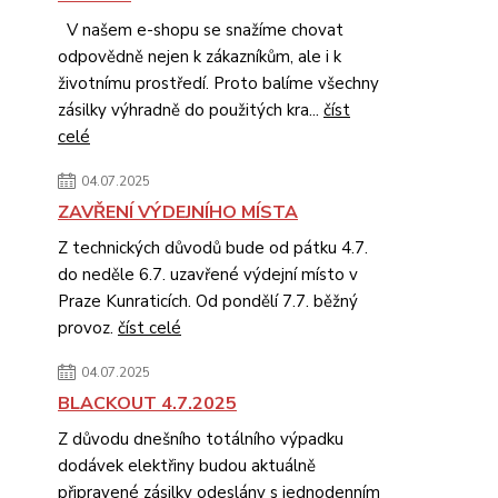
V našem e-shopu se snažíme chovat
odpovědně nejen k zákazníkům, ale i k
životnímu prostředí. Proto balíme všechny
zásilky výhradně do použitých kra...
číst
celé
04.07.2025
ZAVŘENÍ VÝDEJNÍHO MÍSTA
Z technických důvodů bude od pátku 4.7.
do neděle 6.7. uzavřené výdejní místo v
Praze Kunraticích. Od pondělí 7.7. běžný
provoz.
číst celé
04.07.2025
BLACKOUT 4.7.2025
Z důvodu dnešního totálního výpadku
dodávek elektřiny budou aktuálně
připravené zásilky odeslány s jednodenním