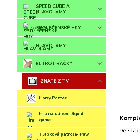
SPEED CUBE A
HLAVOLAMY
SPOLEČENSKÉ HRY
HLAVOLAMY
RETRO HRAČKY
ZNÁTE Z TV
Harry Potter
Hra na oliheň- Squid
Komple
game
Dětská p
Tlapková patrola- Paw