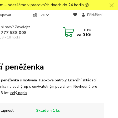
 – odesíláme v pracovních dnech do 24 hodin.📦
kupovat
Přihlášení
CZK
 si rady? Zavolejte.
0
ks
 777 538 008
za
0 Kč
 9 - 18 hod.)
čí peněženka
 peněženka s motivem Tlapkové patroly. Licenční skládací
nka na suchý zip s omývatelným povrchem. Nevhodné pro
 3 let.
celý popis
tupnost
Skladem 1 ks