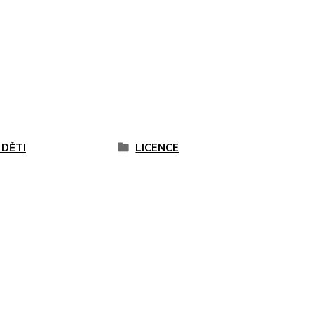
 DĚTI
LICENCE