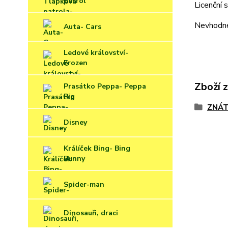
patrol
Licenční 
Nevhodné 
Auta- Cars
Ledové království-
Frozen
Zboží 
Prasátko Peppa- Peppa
Pig
ZNÁT
Disney
Králíček Bing- Bing
Bunny
Spider-man
Dinosauři, draci