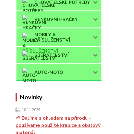
CHOVATELSKÉ POTŘEBY
VENKOVNÍ HRAČKY
MOBILY A
PŘÍSLUŠENSTVÍ
SBĚRATELSTVÍ
AUTO-MOTO
Novinky
10.11.2025
🌱 Balíme s ohledem na přírodu –
používáme použité krabice a obalový
materiál