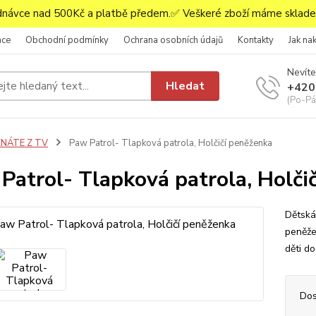
ávce nad 500Kč a platbě předem.✅ Veškeré zboží máme skladem
ace
Obchodní podmínky
Ochrana osobních údajů
Kontakty
Jak na
Nevíte
Hledat
+420
(Po-Pá,
ZNÁTE Z TV
Paw Patrol- Tlapková patrola, Holčičí peněženka
Patrol- Tlapková patrola, Holči
Dětská
peněže
děti do
Dos