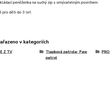
skládací peněženka na suchý zip s omývatelným povrchem.
pro děti do 3 let.
zařazeno v kategoriích
E Z TV
Tlapková patrola- Paw
PRO
patrol