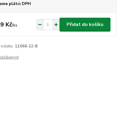
sme plátci DPH
9 Kč
Přidat do košíku
/
ks
roduktu:
11068-22-B
oblíbených