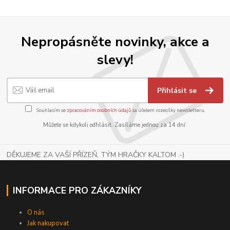
Nepropásněte novinky, akce a
slevy!
Přihlásit se
Souhlasím se
zpracováním osobních údajů
za účelem rozesílky newsletteru.
Můžete se kdykoli odhlásit. Zasíláme jednou za 14 dní.
DĚKUJEME ZA VAŠÍ PŘÍZEŇ, TÝM HRAČKY KALTOM .-)
INFORMACE PRO ZÁKAZNÍKY
O nás
Jak nakupovat