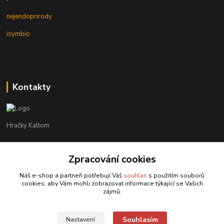
nejendoprirody
isymbio
Kontakty
Hračky Kaltom
Hračky Kaltom
Zpracování cookies
+420 777 538 008
(Po-Pá, 9 - 18 hod.)
Náš e-shop a partneři potřebují Váš
souhlas
s použitím souborů
cookies, aby Vám mohli zobrazovat informace týkající se Vašich
hrackykaltom@gmail.com
zájmů.
Souhlasím
Nastavení