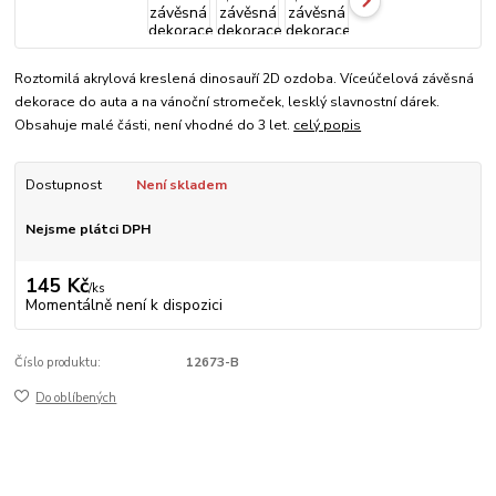
Roztomilá akrylová kreslená dinosauří 2D ozdoba. Víceúčelová závěsná
dekorace do auta a na vánoční stromeček, lesklý slavnostní dárek.
Obsahuje malé části, není vhodné do 3 let.
celý popis
Dostupnost
Není skladem
Nejsme plátci DPH
145 Kč
/
ks
Momentálně není k dispozici
Číslo produktu:
12673-B
Do oblíbených