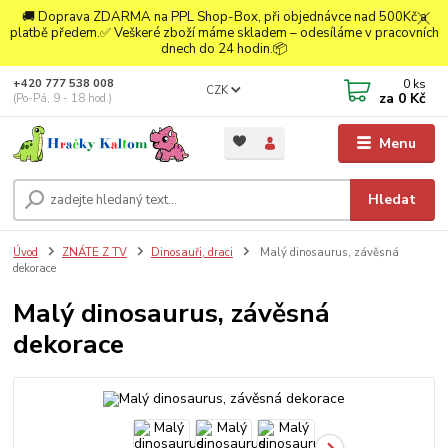
🚚 Doprava ZDARMA na PPL Shop-Box, při objednávce nad 500Kč a
platbě předem.✅ Veškeré zboží máme skladem – odesíláme v pracovních
dnech do 24 hodin.📦
0
ks
+420 777 538 008
CZK
za
0 Kč
(Po-Pá, 9 - 18 hod.)
Menu
Hledat
Úvod
ZNÁTE Z TV
Dinosauři, draci
Malý dinosaurus, závěsná
dekorace
Malý dinosaurus, závěsná
dekorace