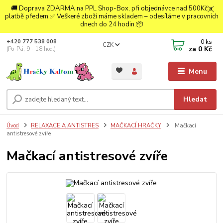
🚚 Doprava ZDARMA na PPL Shop-Box, při objednávce nad 500Kč a
platbě předem.✅ Veškeré zboží máme skladem – odesíláme v pracovních
dnech do 24 hodin.📦
0
ks
+420 777 538 008
CZK
za
0 Kč
(Po-Pá, 9 - 18 hod.)
Menu
Hledat
Úvod
RELAXACE A ANTISTRES
MAČKACÍ HRAČKY
Mačkací
antistresové zvíře
Mačkací antistresové zvíře