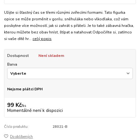
Užijte si šťastný čas se třemi různými zvířecími formami. Tato figurka
opice se může proměnit v gorilu, sněhuláka nebo vlkodlaka, což vám
poskytne více možností, jak si zahrát s přáteli. Je to také zábavná hračka,
kterou můžete bez obav hníst, štípat a natahovat.Odpočiňte si, zatímco
si vaše dítě hr...
celý popis
Dostupnost
Není skladem
Barva
Nejsme plátci DPH
99 Kč
/
ks
Momentálně není k dispozici
Číslo produktu:
28021-B
Do oblíbených