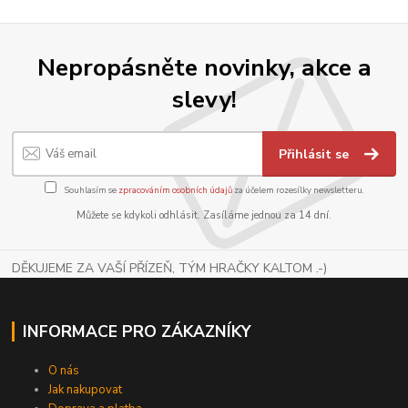
Nepropásněte novinky, akce a
slevy!
Přihlásit se
Souhlasím se
zpracováním osobních údajů
za účelem rozesílky newsletteru.
Můžete se kdykoli odhlásit. Zasíláme jednou za 14 dní.
DĚKUJEME ZA VAŠÍ PŘÍZEŇ, TÝM HRAČKY KALTOM .-)
INFORMACE PRO ZÁKAZNÍKY
O nás
Jak nakupovat