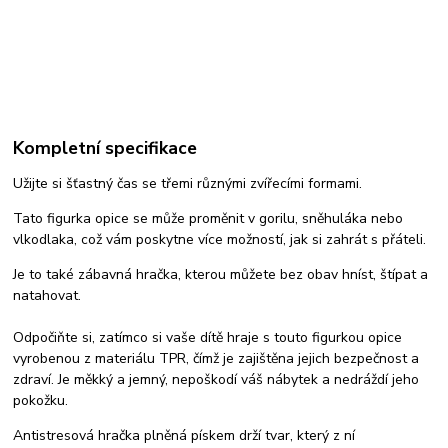
Kompletní specifikace
Užijte si šťastný čas se třemi různými zvířecími formami.
Tato figurka opice se může proměnit v gorilu, sněhuláka nebo
vlkodlaka, což vám poskytne více možností, jak si zahrát s přáteli.
Je to také zábavná hračka, kterou můžete bez obav hníst, štípat a
natahovat.
Odpočiňte si, zatímco si vaše dítě hraje s touto figurkou opice
vyrobenou z materiálu TPR, čímž je zajištěna jejich bezpečnost a
zdraví. Je měkký a jemný, nepoškodí váš nábytek a nedráždí jeho
pokožku.
Antistresová hračka plněná pískem drží tvar, který z ní