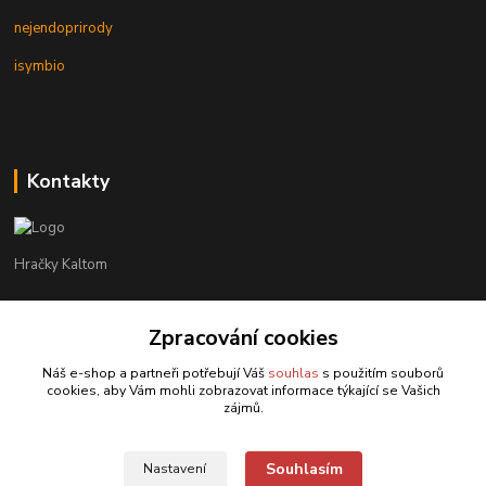
nejendoprirody
isymbio
Kontakty
Hračky Kaltom
Hračky Kaltom
Zpracování cookies
+420 777 538 008
(Po-Pá, 9 - 18 hod.)
Náš e-shop a partneři potřebují Váš
souhlas
s použitím souborů
cookies, aby Vám mohli zobrazovat informace týkající se Vašich
hrackykaltom@gmail.com
zájmů.
Souhlasím
Nastavení